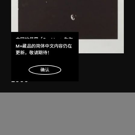
本网站使用「Cookies」为你
提供最好的网站体验。
M+藏品的简体中文内容仍在
了解更多
更新，敬请期待！
陳光輝
像
明白
确认
2006