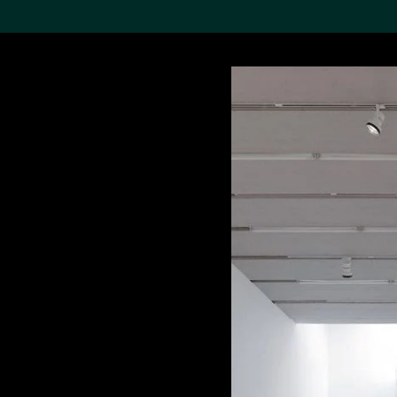
搜索M+藏品
Sea
19,052个结果
进一步筛选
关于M+藏品
探索世界顶级的二十及二十
一世纪视觉文化藏品。