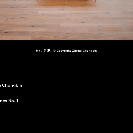
M+，香港，© Copyright Zheng Chongbin
g Chongbin
ines No. 1