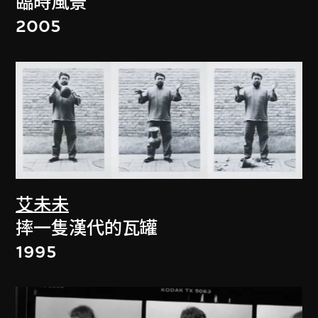
臨時風景
2005
艾未未
摔一隻漢代的瓦罐
1995