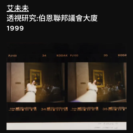
艾未未
透視研究:伯恩聯邦議會大廈
1999