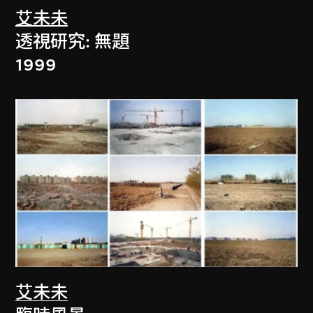
艾未未
透視研究: 無題
1999
艾未未