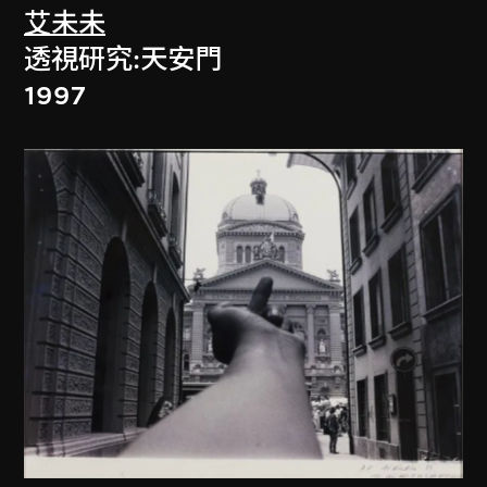
艾未未
透視研究:天安門
1997