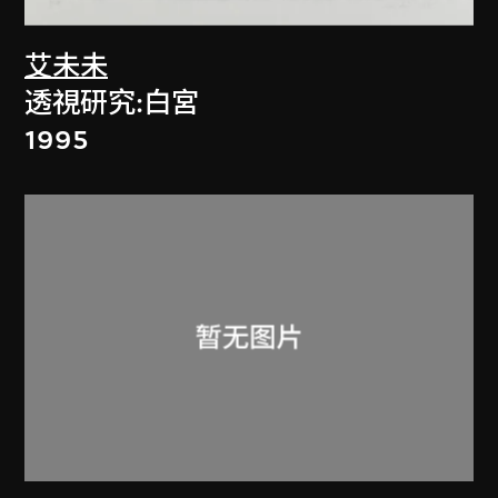
艾未未
透視研究:白宮
1995