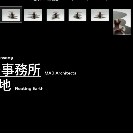
ansong
築事務所
MAD Architects
地
Floating Earth