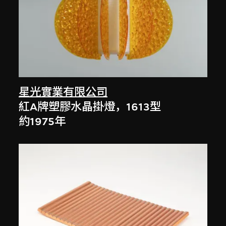
星光實業有限公司
紅A牌塑膠水晶掛燈，1613型
約1975年