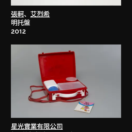
張軻
、
艾烈希
明托盤
2012
星光實業有限公司