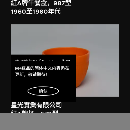
紅A牌午餐盒，987型
1960至1980年代
本网站使用「Cookies」为你
提供最好的网站体验。
M+藏品的简体中文内容仍在
了解更多
更新，敬请期待！
明白
确认
星光實業有限公司
紅A牌杯，578型
1960至1980年代