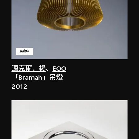
展出中
邁克爾．楊
、
EOQ
「Bramah」吊燈
2012