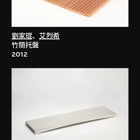
劉家琨
、
艾烈希
竹簡托盤
2012