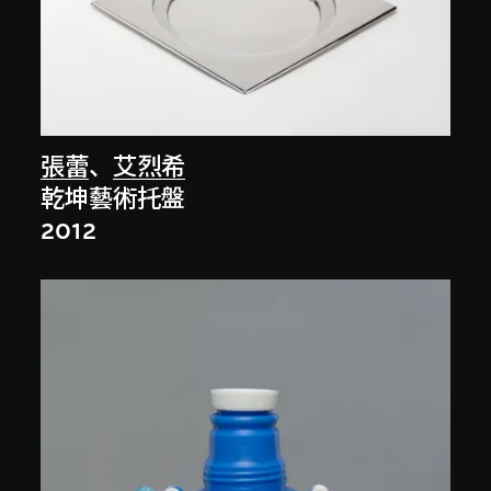
張蕾
、
艾烈希
乾坤藝術托盤
2012