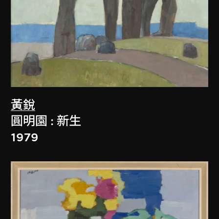
黃銳
圓明園 : 新生
1979