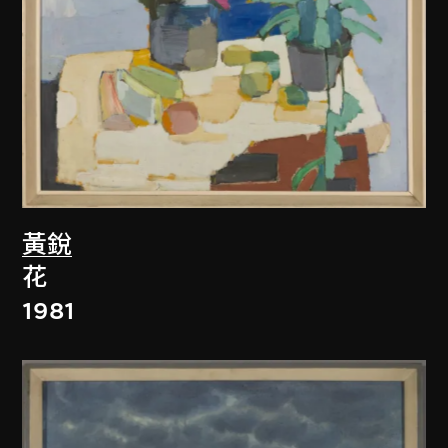
黃銳
花
1981