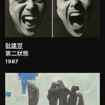
耿建翌
第二狀態
1987