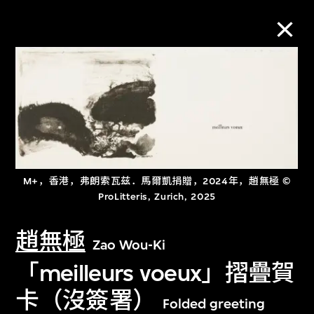
M+藏品
进一步筛选
搜索
M+，香港，弗朗索瓦兹．馬爾凱捐贈，2024年，趙無極 ©
ProLitteris, Zurich, 2025
关于M+藏品
趙無極
Zao Wou-Ki
探索世界顶级的二十及二十一世纪视觉
「meilleurs voeux」摺疊賀
文化藏品。
卡（沒簽署）
Folded greeting