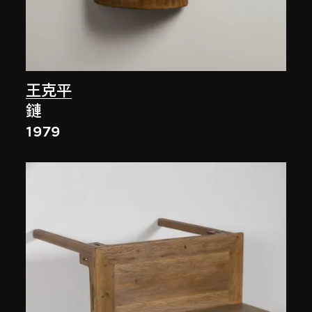
王克平
鏈
1979