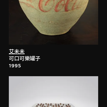
艾未未
可口可樂罐子
1995