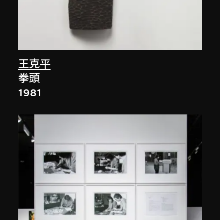
王克平
拳頭
1981