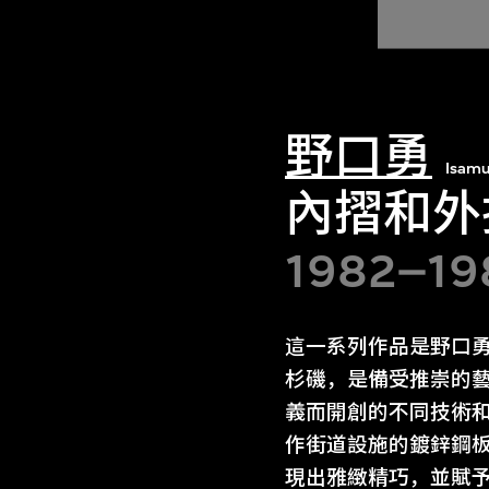
野口勇
Isamu
內摺和外
1982–19
這一系列作品是野口
杉磯，是備受推崇的
義而開創的不同技術
作街道設施的鍍鋅鋼
現出雅緻精巧，並賦