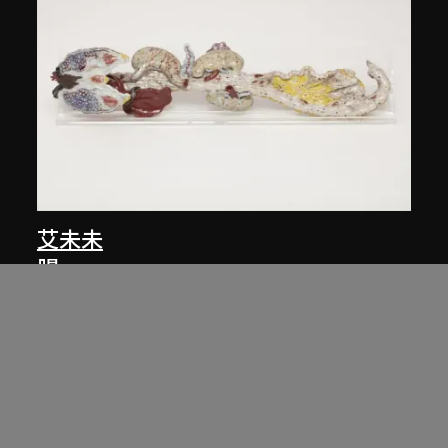
艾未未
腸
2006