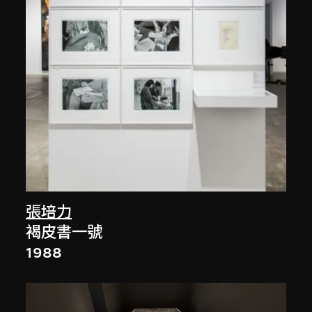
張培力
褐皮書一號
1988