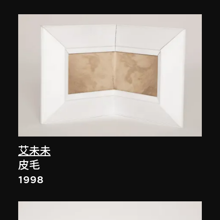
艾未未
皮毛
1998