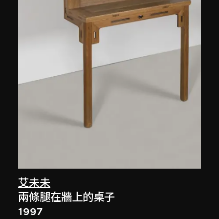
艾未未
兩條腿在牆上的桌子
1997