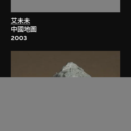
艾未未
中國地圖
2003