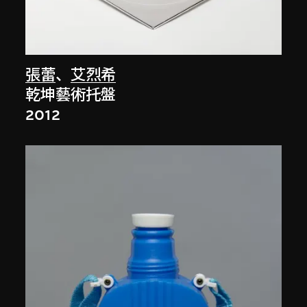
張蕾
、
艾烈希
乾坤藝術托盤
2012