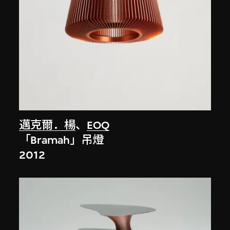
邁克爾．楊
、
EOQ
「Bramah」吊燈
2012