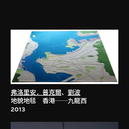
弗洛里安．普克爾
、
劉波
地貌地毯 香港──九龍西
2013