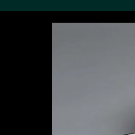
搜索M+藏品
Sea
19,052个结果
进一步筛选
关于M+藏品
探索世界顶级的二十及二十
一世纪视觉文化藏品。