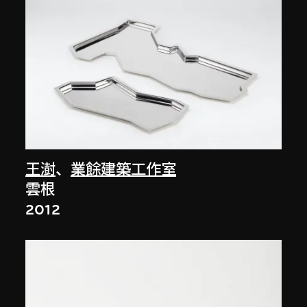
王澍
、
業餘建築工作室
雲根
2012