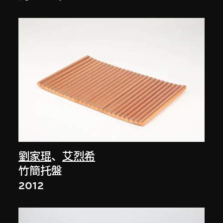
劉家琨
、
艾烈希
竹簡托盤
2012