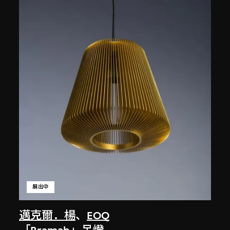
展出中
邁克爾．楊
、
EOQ