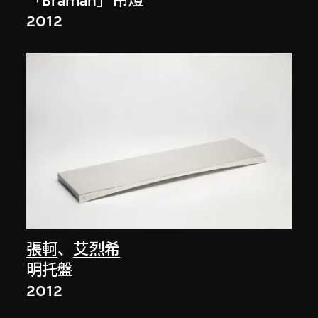
「Bramah」吊燈
2012
張軻
、
艾烈希
明托盤
2012