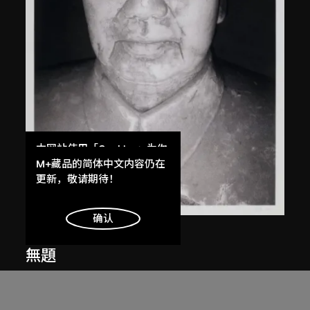
本网站使用「Cookies」为你
提供最好的网站体验。
M+藏品的简体中文内容仍在
了解更多
更新，敬请期待！
明白
确认
白宜洛
無題
2000