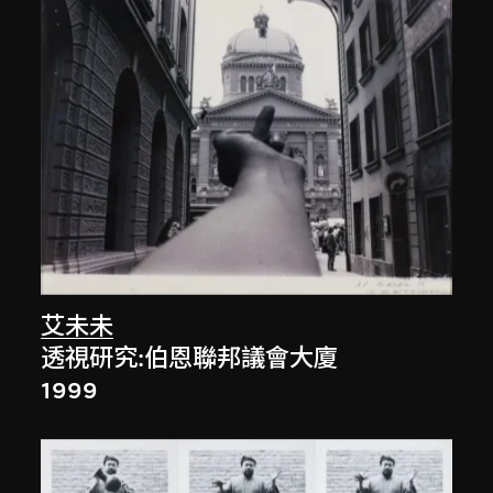
艾未未
透視研究:伯恩聯邦議會大廈
1999