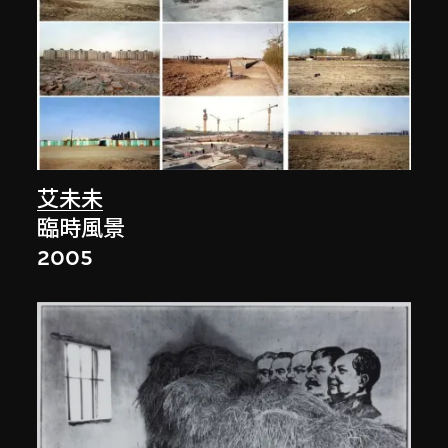
艾未未
臨時風景
2005