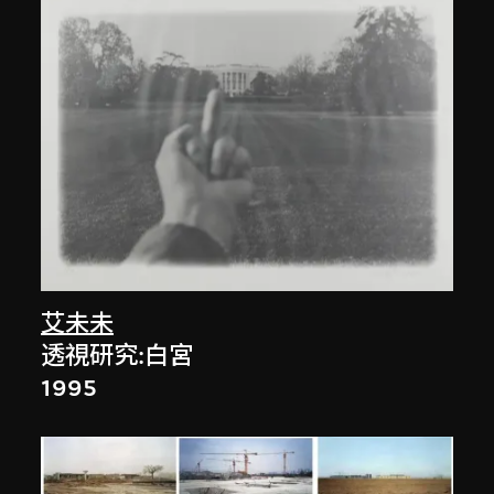
艾未未
透視研究:白宮
1995