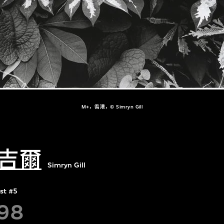
M+，香港，© Simryn Gill
吉爾
Simryn Gill
st #5
98