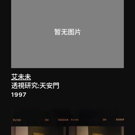
艾未未
透視研究:天安門
1997