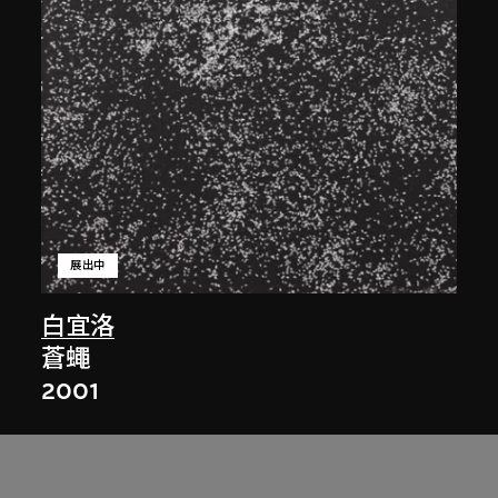
展出中
白宜洛
蒼蠅
2001