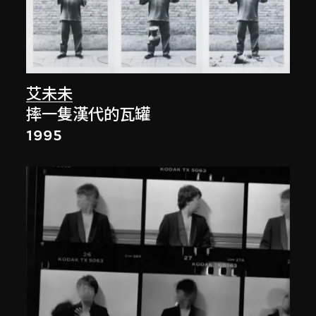
艾未未
摔一隻漢代的瓦罐
1995