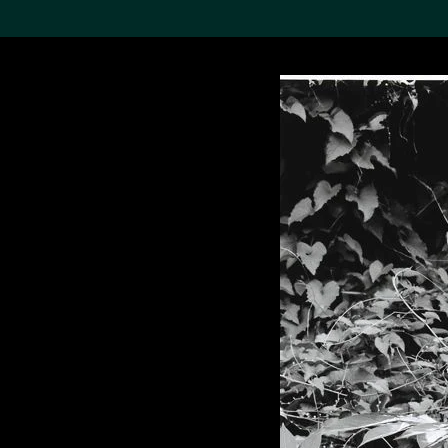
搜索M+藏品
Sea
19,052个结果
进一步筛选
关于M+藏品
探索世界顶级的二十及二十
一世纪视觉文化藏品。