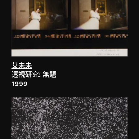
艾未未
透視研究: 無題
1999