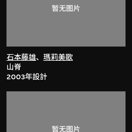
石本藤雄
、
瑪莉美歌
山脊
2003年設計