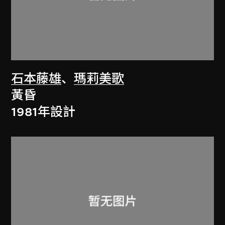
石本藤雄
、
瑪莉美歌
黃昏
1981年設計