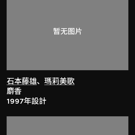
石本藤雄
、
瑪莉美歌
麝香
1997年設計