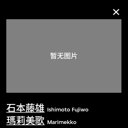
M+藏品
进一步筛选
搜索
关于M+藏品
石本藤雄
探索世界顶级的二十及二十一世纪视觉
Ishimoto Fujiwo
文化藏品。
瑪莉美歌
Marimekko