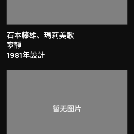
石本藤雄
、
瑪莉美歌
寧靜
1981年設計