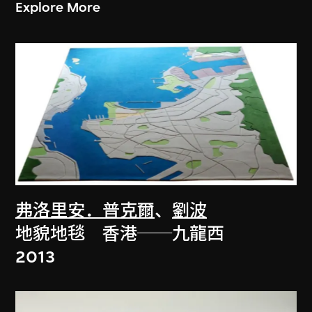
Explore More
弗洛里安．普克爾
、
劉波
地貌地毯 香港──九龍西
2013