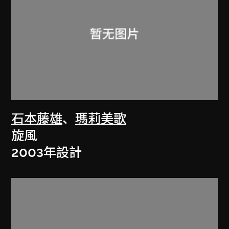
石本藤雄
、
瑪莉美歌
旋風
2003年設計