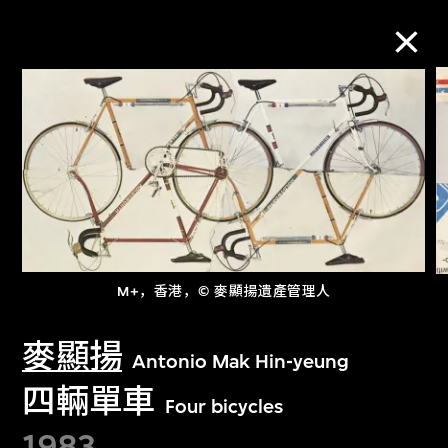
M+藏品
进一步筛选
搜索
M+，香港，© 麥顯揚遺產管理人
关于M+藏品
麥顯揚
Antonio Mak Hin-yeung
探索世界顶级的二十及二十一世纪视觉
四輛單車
Four bicycles
文化藏品。
1983