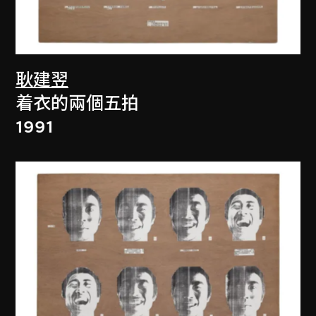
耿建翌
着衣的兩個五拍
1991