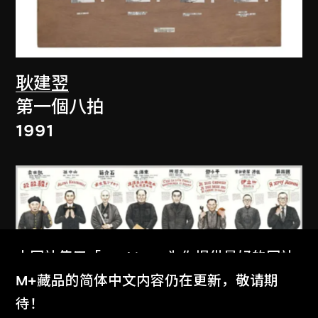
耿建翌
第一個八拍
1991
本网站使用「Cookies」为你提供最好的网站
体验。
M+藏品的简体中文内容仍在更新，敬请期
石家豪
了解更多
待！