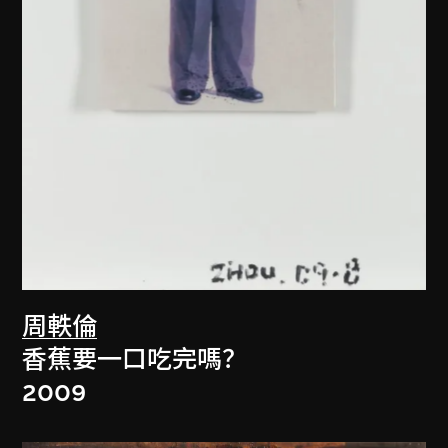
周軼倫
香蕉要一口吃完嗎？
2009