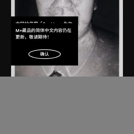
本网站使用「Cookies」为你
提供最好的网站体验。
M+藏品的简体中文内容仍在
了解更多
更新，敬请期待！
明白
确认
白宜洛
無題
2000