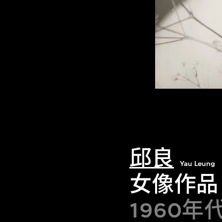
邱良
Yau Leung
女像作品
1960年