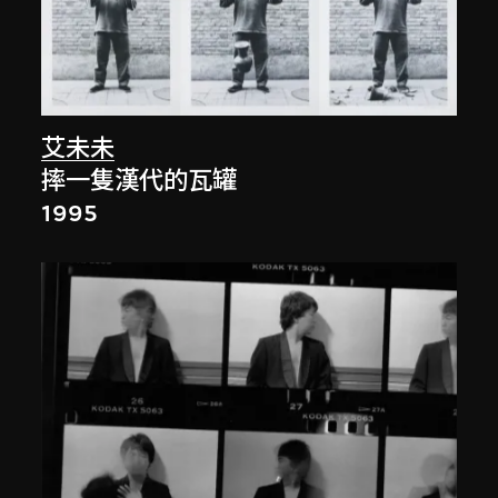
艾未未
摔一隻漢代的瓦罐
1995