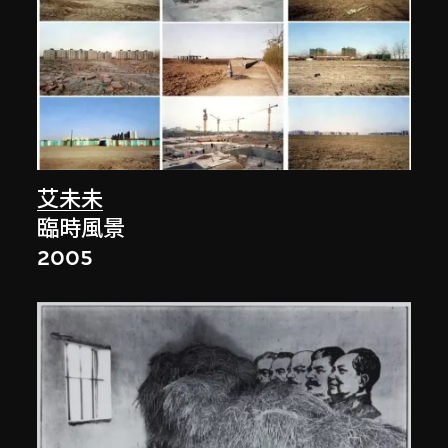
艾未未
臨時風景
2005