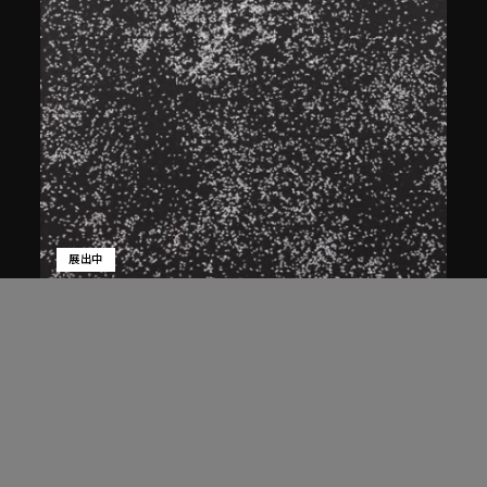
展出中
白宜洛
蒼蠅
2001