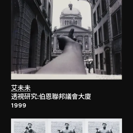
艾未未
透視研究:伯恩聯邦議會大廈
1999