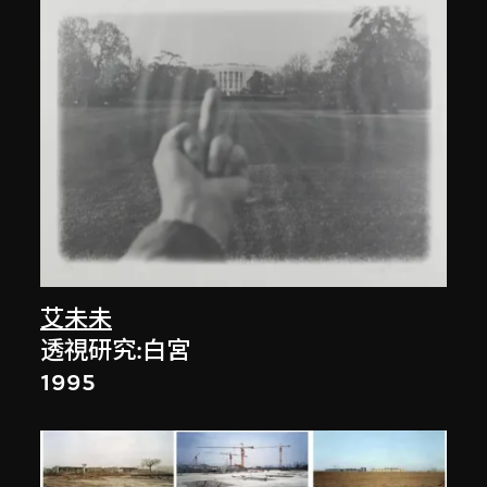
艾未未
透視研究:白宮
1995