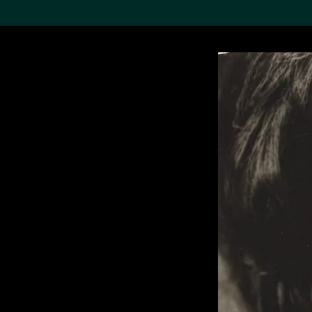
搜索M+藏品
Sea
19,052个结果
进一步筛选
关于M+藏品
探索世界顶级的二十及二十
一世纪视觉文化藏品。