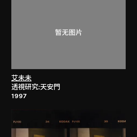
艾未未
透視研究:天安門
1997