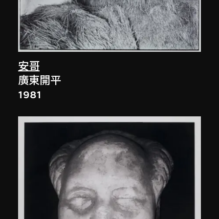
安哥
廣東開平
1981