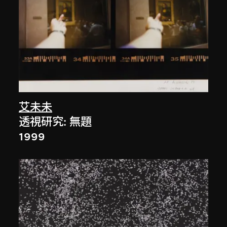
艾未未
透視研究: 無題
1999