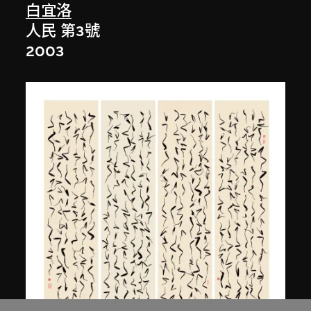
白宜洛
人民 第3號
2003