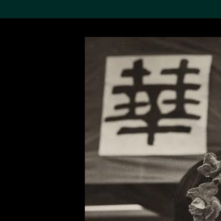
搜索M+藏品
Sea
19,052个结果
进一步筛选
关于M+藏品
探索世界顶级的二十及二十
一世纪视觉文化藏品。