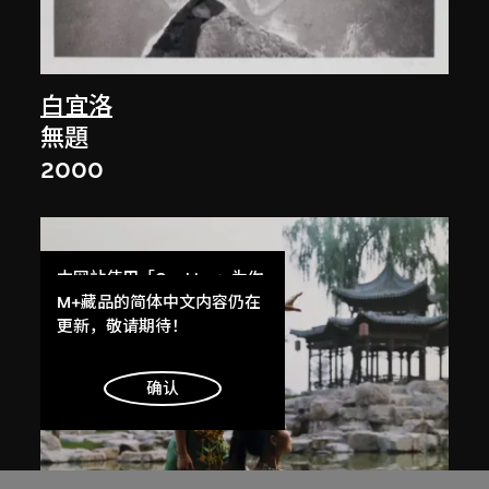
白宜洛
無題
2000
本网站使用「Cookies」为你
提供最好的网站体验。
M+藏品的简体中文内容仍在
了解更多
更新，敬请期待！
明白
确认