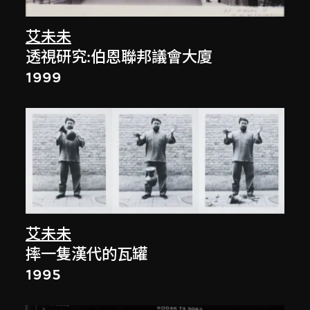
艾未未
透視研究:伯恩聯邦議會大廈
1999
艾未未
摔一隻漢代的瓦罐
1995