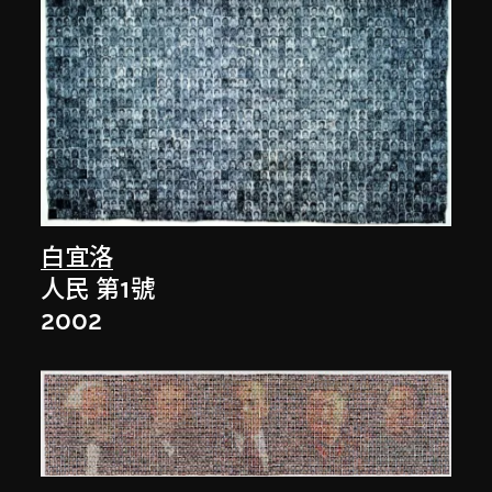
白宜洛
人民 第1號
2002