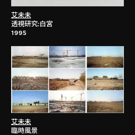
艾未未
透視研究:白宮
1995
艾未未
臨時風景