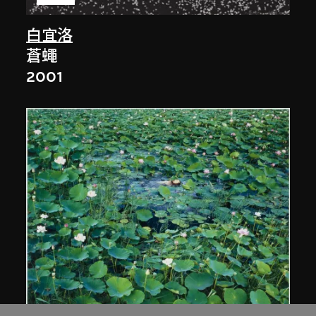
白宜洛
蒼蠅
2001