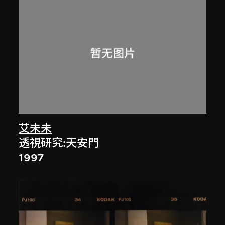
艾未未
透視研究:天安門
1997