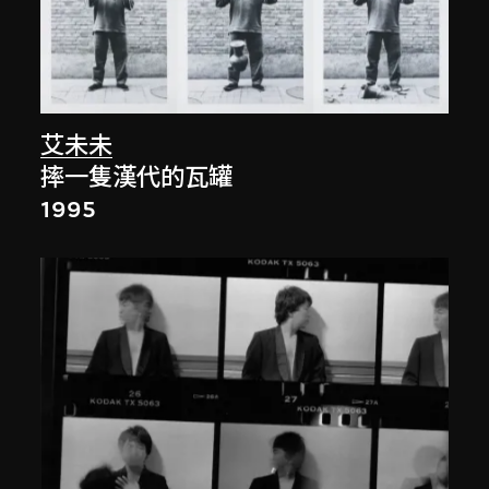
艾未未
摔一隻漢代的瓦罐
1995