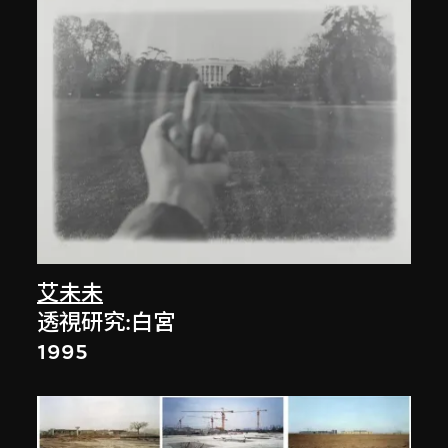
艾未未
透視研究:白宮
1995