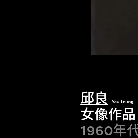
邱良
Yau Leung
女像作品
1960年