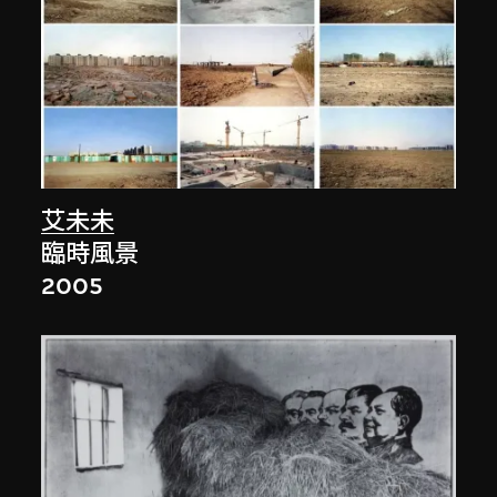
艾未未
臨時風景
2005