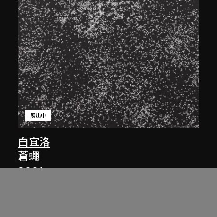
展出中
白宜洛
蒼蠅
2001