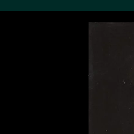
搜索M+藏品
Sea
19,052个结果
进一步筛选
关于M+藏品
探索世界顶级的二十及二十
一世纪视觉文化藏品。