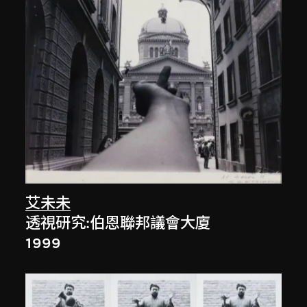
艾未未
透視研究:伯恩聯邦議會大廈
1999