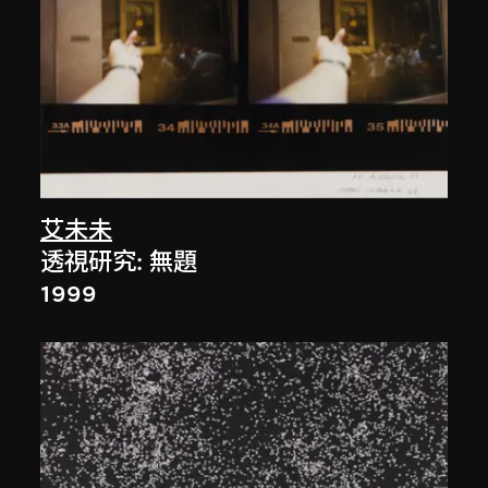
艾未未
透視研究: 無題
1999