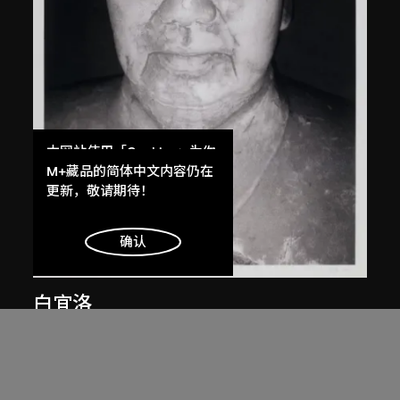
本网站使用「Cookies」为你
提供最好的网站体验。
M+藏品的简体中文内容仍在
了解更多
更新，敬请期待！
明白
确认
白宜洛
無題
2000