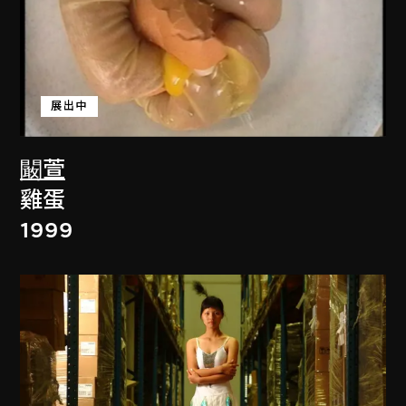
展出中
闞萱
雞蛋
1999