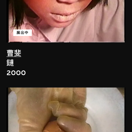
展出中
曹斐
鏈
2000