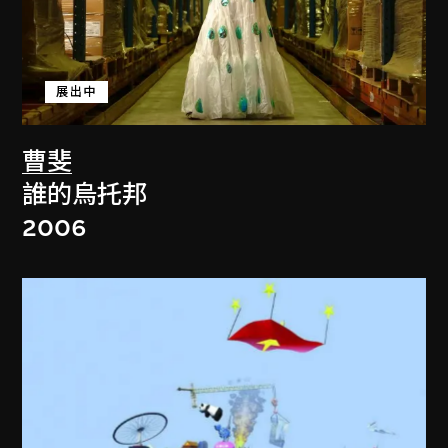
展出中
曹斐
誰的烏托邦
2006