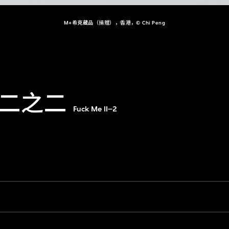
M+希克藏品（捐贈），香港，© Chi Peng
e 二之二
Fuck Me II–2