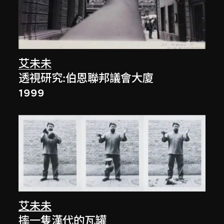
艾未未
透視研究:伯恩聯邦議會大廈
1999
艾未未
摔一隻漢代的瓦罐