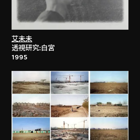
艾未未
透視研究:白宮
1995