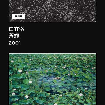
展出中
白宜洛
蒼蠅
2001