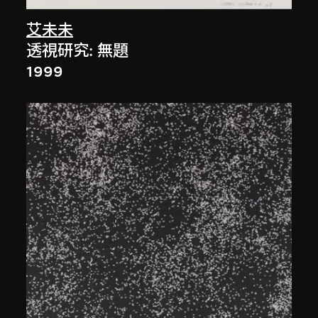
艾未未
透視研究: 無題
1999