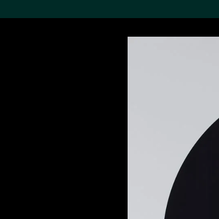
搜索M+藏品
Sea
19,052个结果
进一步筛选
关于M+藏品
探索世界顶级的二十及二十
一世纪视觉文化藏品。