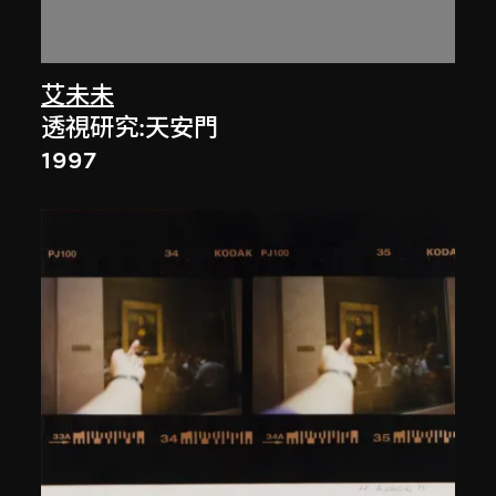
艾未未
透視研究:天安門
1997