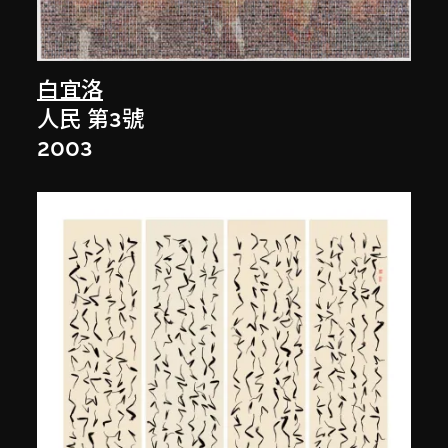
白宜洛
人民 第3號
2003