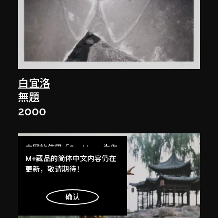
白宜洛
無題
2000
本网站使用「Cookies」为你
提供最好的网站体验。
M+藏品的简体中文内容仍在
了解更多
更新，敬请期待！
明白
确认