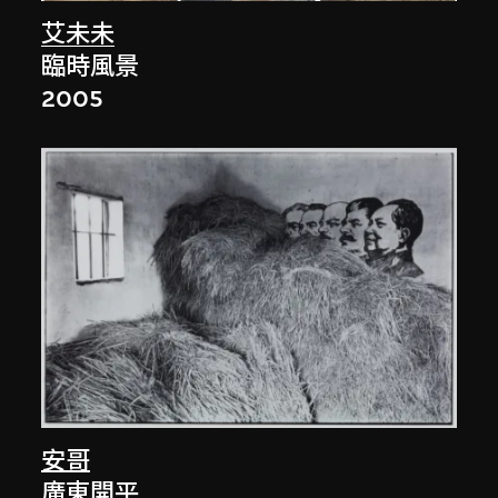
艾未未
臨時風景
2005
安哥
廣東開平