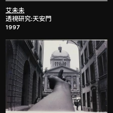
艾未未
透視研究:天安門
1997