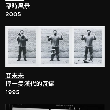
臨時風景
2005
艾未未
摔一隻漢代的瓦罐
1995