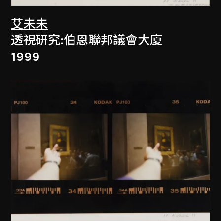
艾未未
透視研究:伯恩聯邦議會大廈
1999