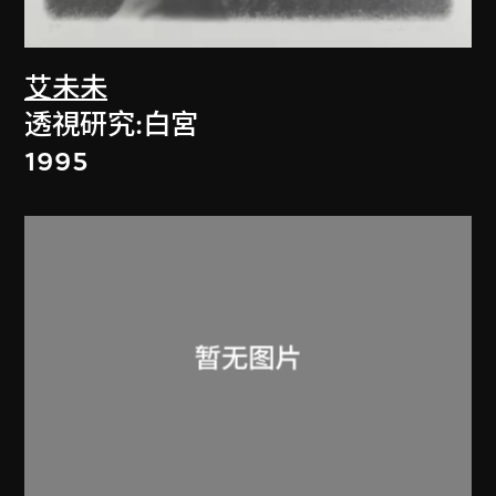
艾未未
透視研究:白宮
1995