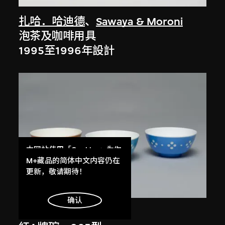
扎哈．哈迪德
、
Sawaya & Moroni
泡茶及咖啡用具
1995至1996年設計
本网站使用「Cookies」为你
提供最好的网站体验。
M+藏品的简体中文内容仍在
了解更多
更新，敬请期待！
展出中
明白
确认
星光實業有限公司