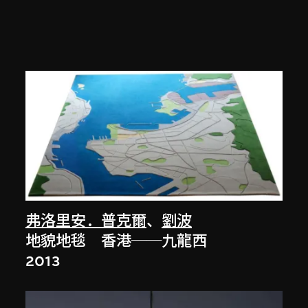
弗洛里安．普克爾
、
劉波
地貌地毯 香港──九龍西
2013