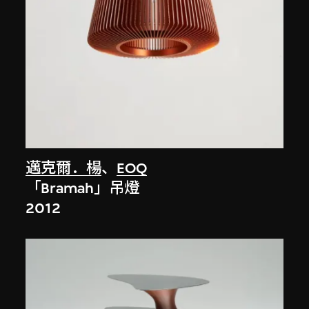
邁克爾．楊
、
EOQ
「Bramah」吊燈
2012