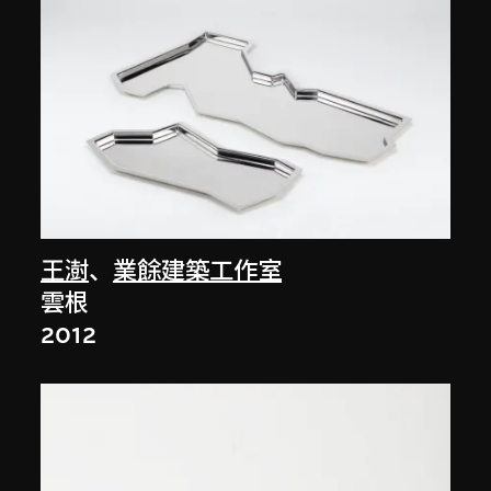
王澍
、
業餘建築工作室
雲根
2012