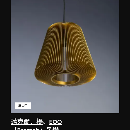
展出中
邁克爾．楊
、
EOQ