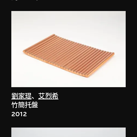
劉家琨
、
艾烈希
竹簡托盤
2012