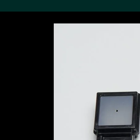
搜索M+藏品
Sea
19,052个结果
进一步筛选
关于M+藏品
探索世界顶级的二十及二十
一世纪视觉文化藏品。