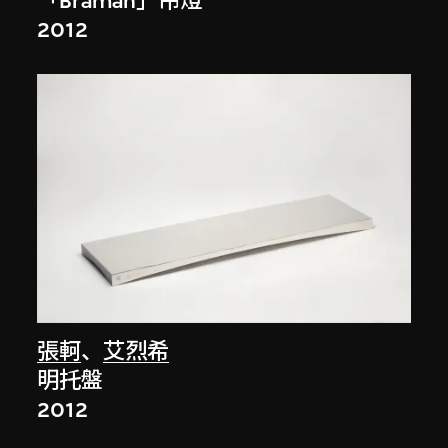
「Bramah」吊燈
2012
張軻
、
艾烈希
明托盤
2012