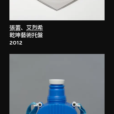
張蕾
、
艾烈希
乾坤藝術托盤
2012