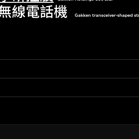
無線電話機
Gakken transceiver-shaped st