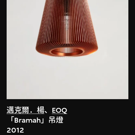
邁克爾．楊
、
EOQ
「Bramah」吊燈
2012