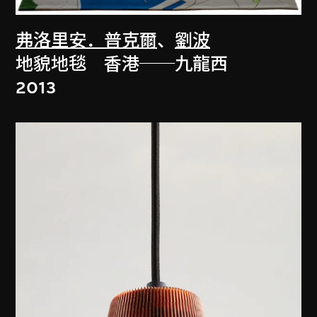
弗洛里安．普克爾
、
劉波
地貌地毯 香港──九龍西
2013