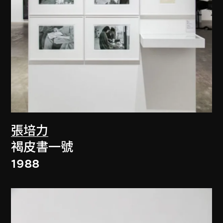
張培力
褐皮書一號
1988