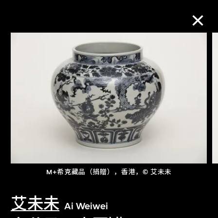
M+藏品
进一步筛选
搜索
关于M+藏品
M+希克藏品（捐贈），香港，© 艾未未
探索世界顶级的二十及二十一世纪视觉
文化藏品。
艾未未
Ai Weiwei