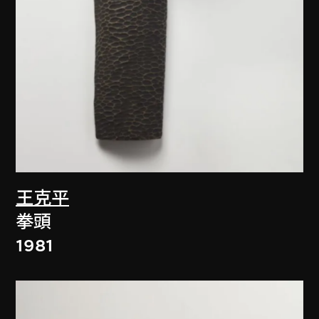
王克平
拳頭
1981