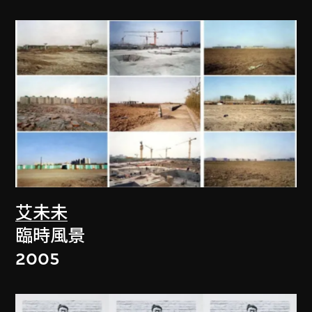
艾未未
臨時風景
2005