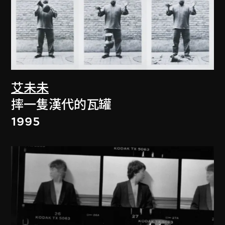
艾未未
摔一隻漢代的瓦罐
1995