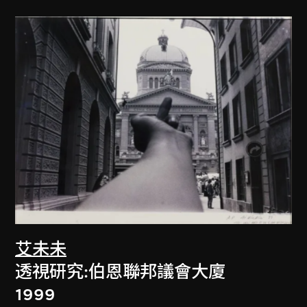
艾未未
透視研究:伯恩聯邦議會大廈
1999