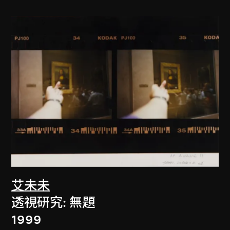
艾未未
透視研究: 無題
1999