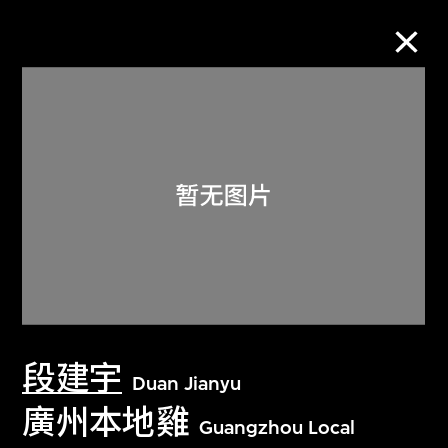
M+藏品
进一步筛选
搜索
关于M+藏品
段建宇
探索世界顶级的二十及二十一世纪视觉
Duan Jianyu
文化藏品。
廣州本地雞
Guangzhou Local