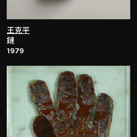
王克平
鏈
1979