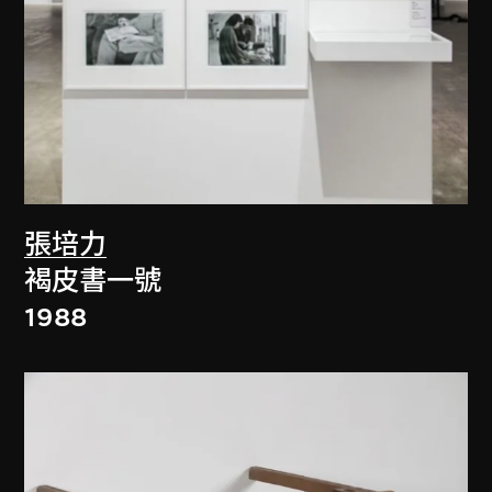
張培力
褐皮書一號
1988