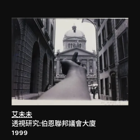
艾未未
透視研究:伯恩聯邦議會大廈
1999