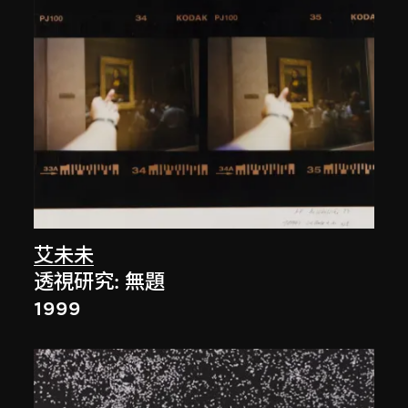
艾未未
透視研究: 無題
1999