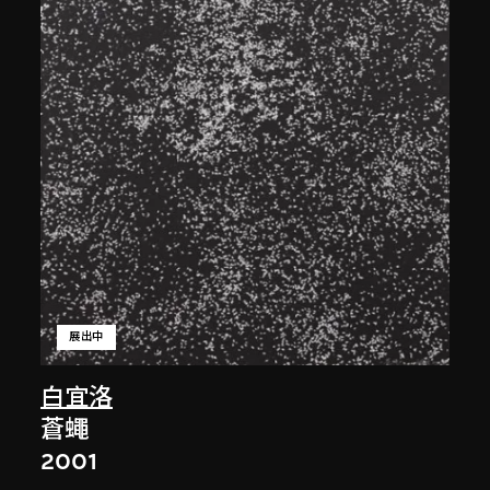
展出中
白宜洛
蒼蠅
2001