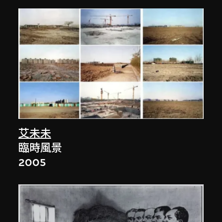
艾未未
臨時風景
2005