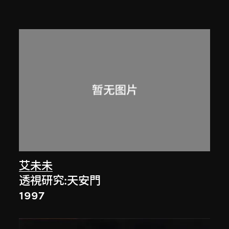
艾未未
透視研究:天安門
1997