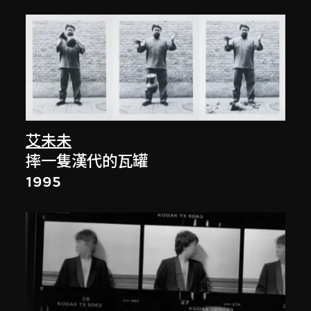
艾未未
摔一隻漢代的瓦罐
1995