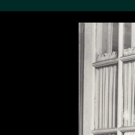
搜索M+藏品
Sea
19,052个结果
进一步筛选
关于M+藏品
探索世界顶级的二十及二十
一世纪视觉文化藏品。