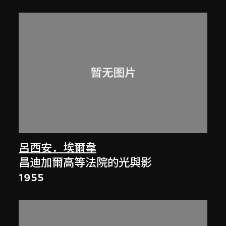
呂西安．埃爾韋
昌迪加爾高等法院的光與影
1955