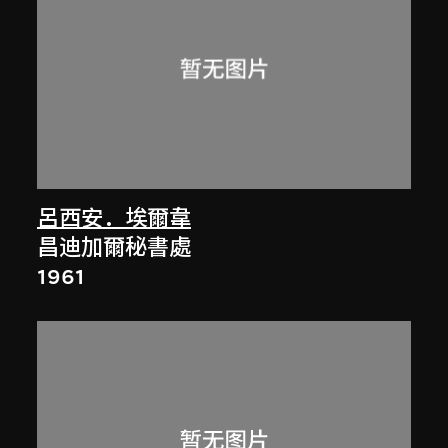
呂西安．埃爾韋
昌迪加爾秘書處
1961