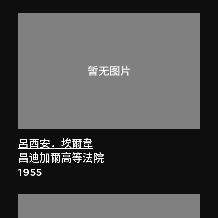
呂西安．埃爾韋
昌迪加爾高等法院
1955