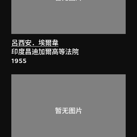
呂西安．埃爾韋
印度昌迪加爾高等法院
1955