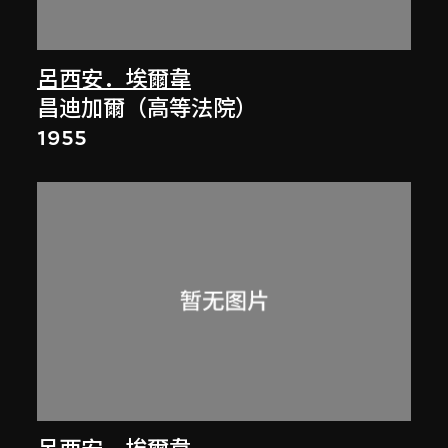
呂西安．埃爾韋
昌迪加爾（高等法院）
1955