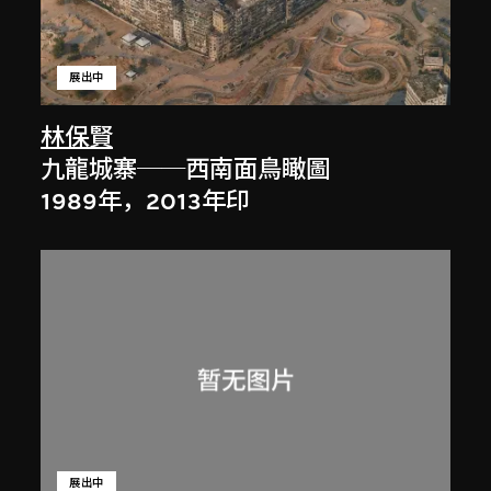
展出中
林保賢
九龍城寨──西南面鳥瞰圖
1989年，2013年印
展出中