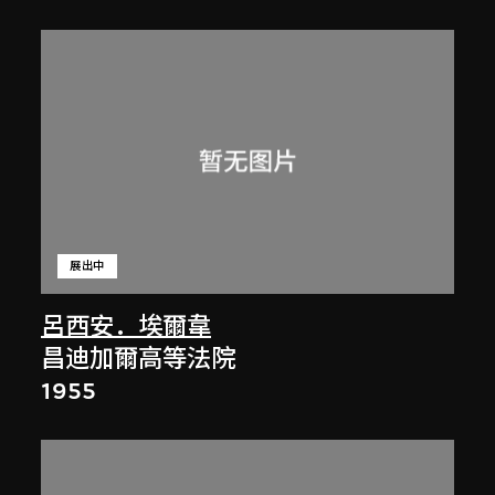
展出中
呂西安．埃爾韋
昌迪加爾高等法院
1955