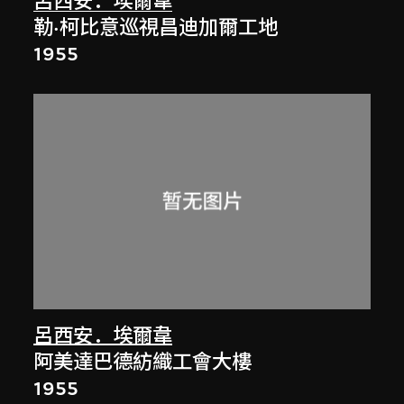
呂西安．埃爾韋
勒·柯比意巡視昌迪加爾工地
1955
呂西安．埃爾韋
阿美達巴德紡織工會大樓
1955