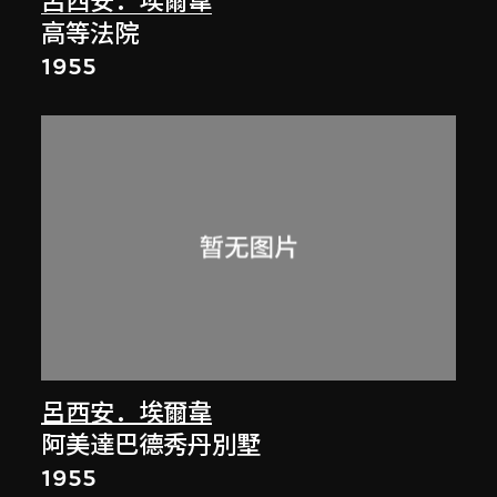
呂西安．埃爾韋
高等法院
1955
呂西安．埃爾韋
阿美達巴德秀丹別墅
1955