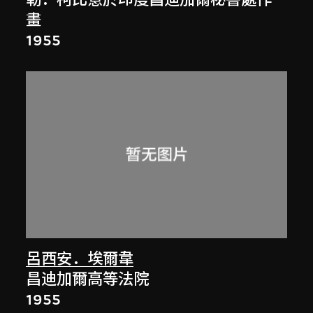
勒．柯比意於印度昌迪加爾秘書處作
畫
1955
呂西安．埃爾韋
昌迪加爾高等法院
1955