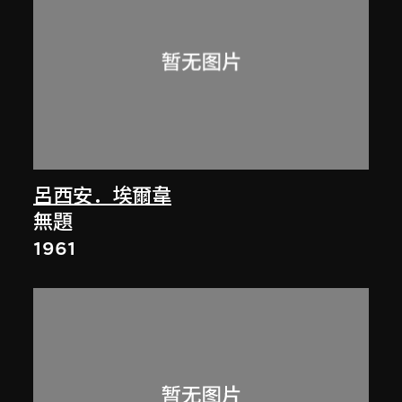
呂西安．埃爾韋
無題
1961