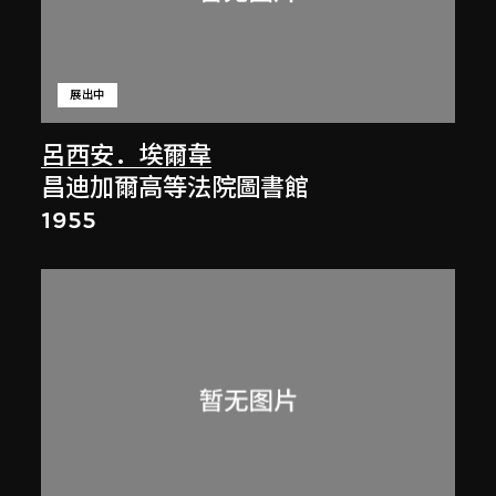
展出中
呂西安．埃爾韋
昌迪加爾高等法院圖書館
1955