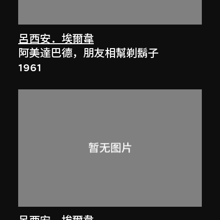
呂西安．埃爾韋
阿美達巴德，朋友相幫剃鬍子
1961