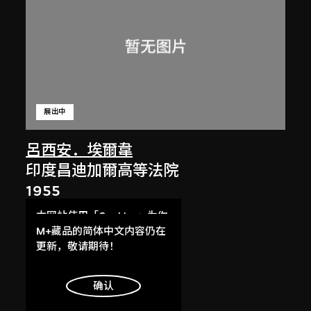
展出中
呂西安．埃爾韋
印度昌迪加爾高等法院
1955
本网站使用「Cookies」为你
提供最好的网站体验。
M+藏品的简体中文内容仍在
了解更多
更新，敬请期待！
明白
确认