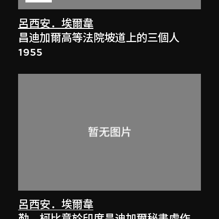
呂西安．埃爾韋
昌迪加爾高等法院坡道上的三個人
1955
呂西安．埃爾韋