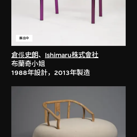
展出中
倉俁史朗
、
Ishimaru株式會社
布蘭奇小姐
1988年設計，2013年製造