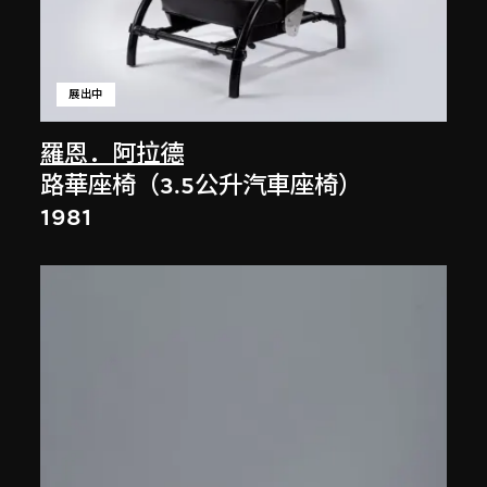
展出中
羅恩．阿拉德
路華座椅（3.5公升汽車座椅）
1981