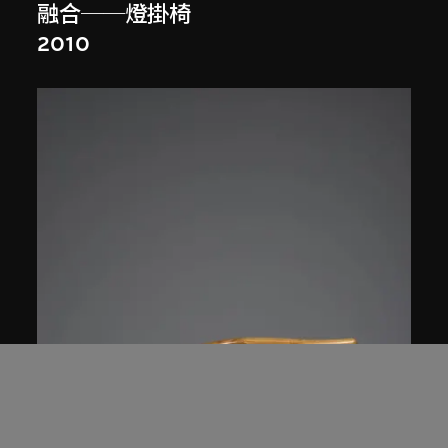
融合──燈掛椅
2010