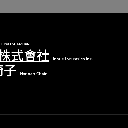
Ohashi Teruaki
株式會社
Inoue Industries Inc.
椅子
Hannan Chair