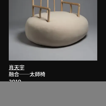
肖天宇
融合──太師椅
2010