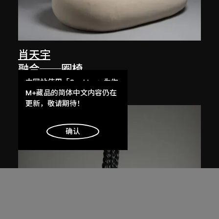
肖天宇
融合──圈椅
2010
本网站使用「Cookies」为你
提供最好的网站体验。
M+藏品的简体中文内容仍在
了解更多
更新，敬请期待！
明白
确认