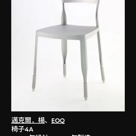
邁克爾．楊
、
EOQ
椅子4A