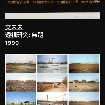
艾未未
透視研究: 無題
1999