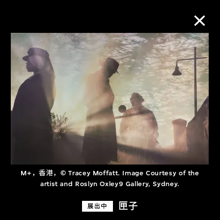
M+藏品
进一步筛选
搜索
关于M+藏品
M+，香港，© Tracey Moffatt. Image Courtesy of the
探索世界顶级的二十及二十一世纪视觉
artist and Roslyn Oxley9 Gallery, Sydney.
文化藏品。
匣子
展出中