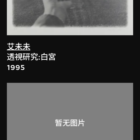
艾未未
透視研究:白宮
1995