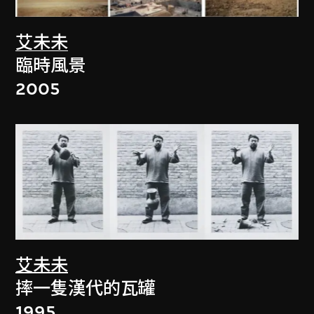
艾未未
臨時風景
2005
艾未未
摔一隻漢代的瓦罐
1995