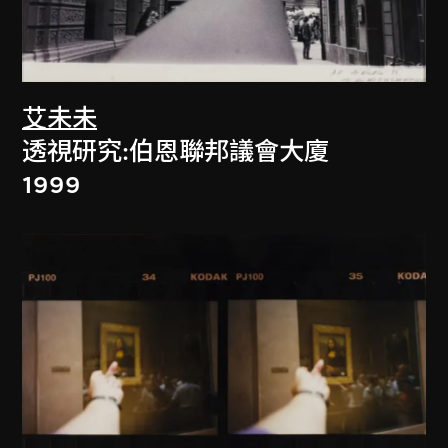
艾未未
透視研究:伯恩聯邦議會大廈
1999