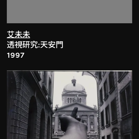
艾未未
透視研究:天安門
1997