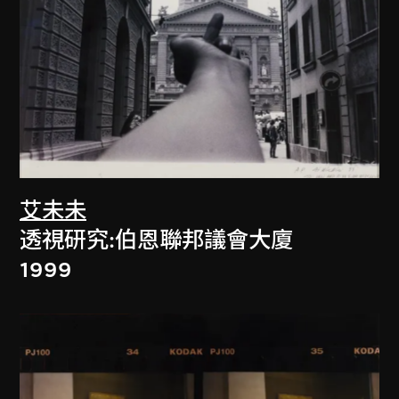
艾未未
透視研究:伯恩聯邦議會大廈
1999