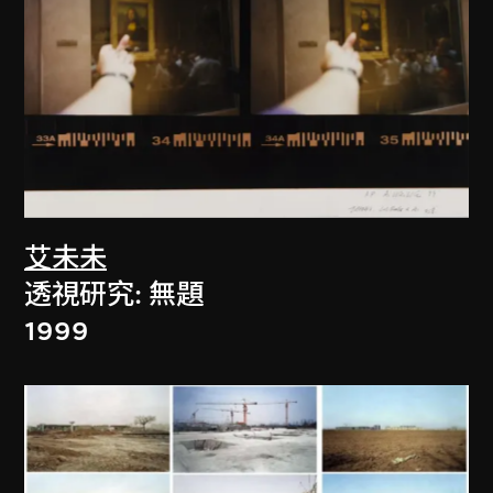
艾未未
透視研究: 無題
1999