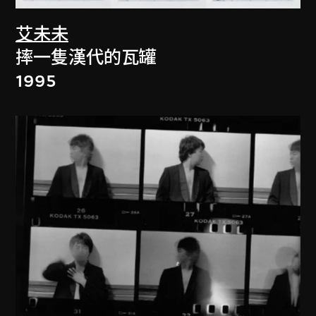
艾未未
摔一隻漢代的瓦罐
1995