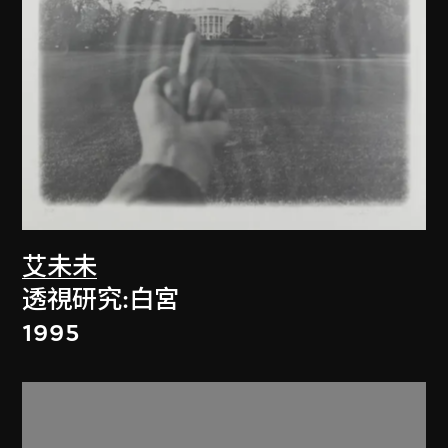
艾未未
透視研究:白宮
1995