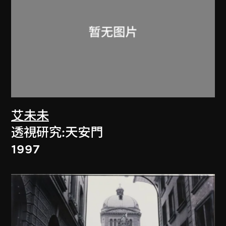
艾未未
透視研究:天安門
1997