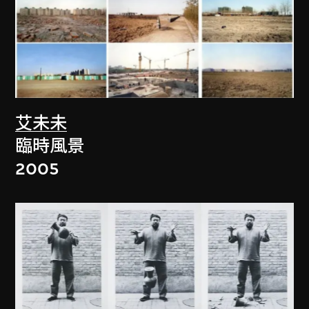
艾未未
臨時風景
2005