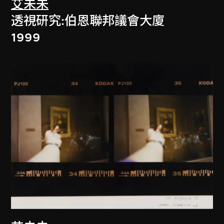
艾未未
透視研究:伯恩聯邦議會大廈
1999