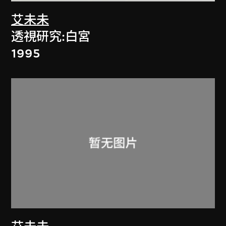
艾未未
透視研究:白宮
1995