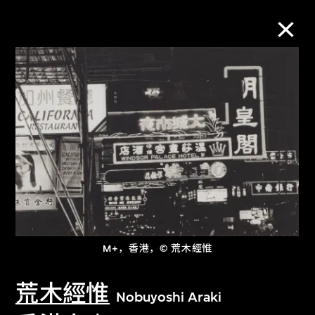
M+藏品
进一步筛选
搜索
关于M+藏品
M+，香港，© 荒木經惟
探索世界顶级的二十及二十一世纪视觉
文化藏品。
荒木經惟
Nobuyoshi Araki