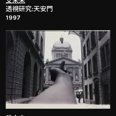
艾未未
透視研究:天安門
1997