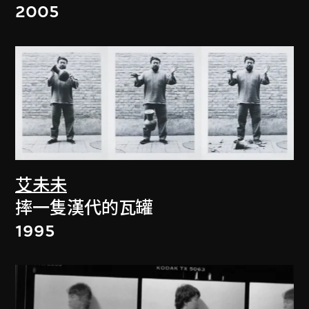
2005
艾未未
摔一隻漢代的瓦罐
1995