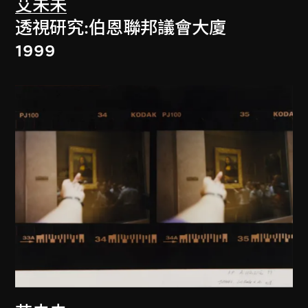
艾未未
透視研究:伯恩聯邦議會大廈
1999