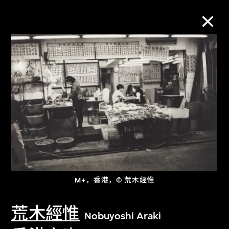
M+藏品
进一步筛选
搜索
关于M+藏品
M+，香港，© 荒木經惟
探索世界顶级的二十及二十一世纪视觉
文化藏品。
荒木經惟
Nobuyoshi Araki