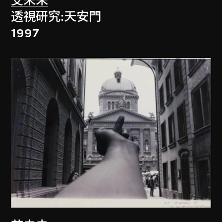
艾未未
透視研究:天安門
1997