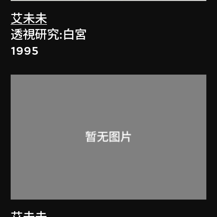
艾未未
透視研究:白宮
1995