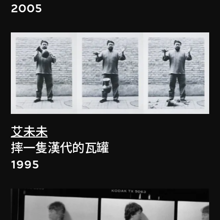
2005
艾未未
摔一隻漢代的瓦罐
1995