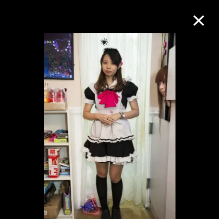
M+藏品
进一步筛选
搜索
关于M+藏品
探索世界顶级的二十及二十一世纪视觉
文化藏品。