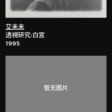
艾未未
透視研究:白宮
1995