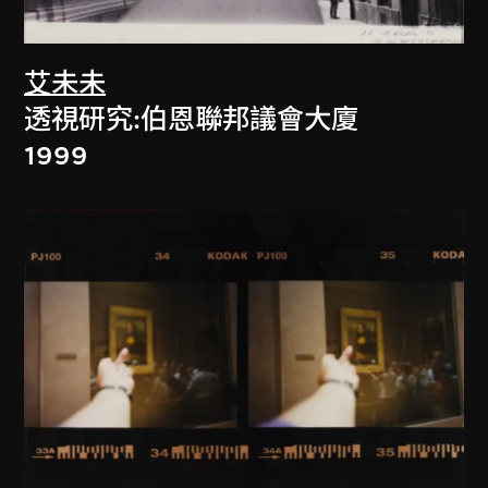
艾未未
透視研究:伯恩聯邦議會大廈
1999