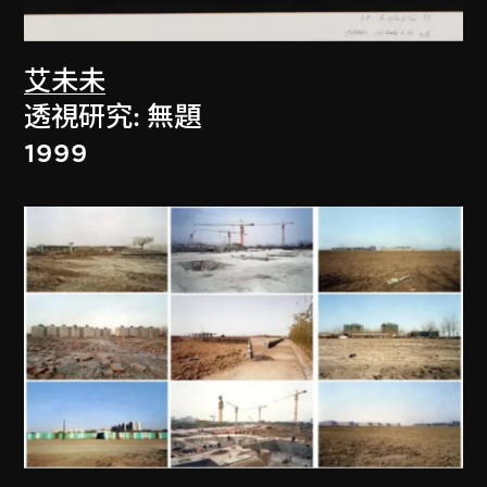
艾未未
透視研究: 無題
1999