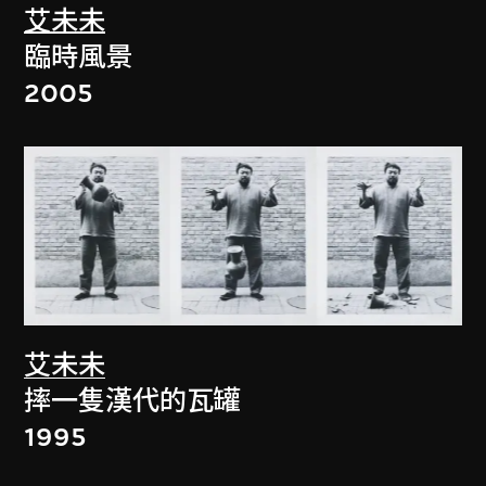
艾未未
臨時風景
2005
艾未未
摔一隻漢代的瓦罐
1995