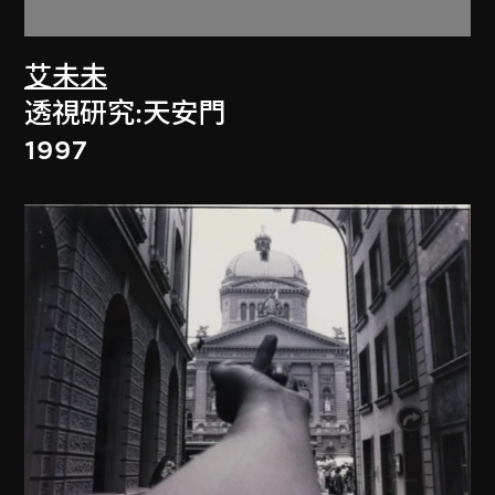
艾未未
透視研究:天安門
1997