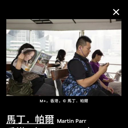
M+藏品
进一步筛选
搜索
关于M+藏品
M+，香港，© 馬丁．帕爾
探索世界顶级的二十及二十一世纪视觉
文化藏品。
馬丁．帕爾
Martin Parr