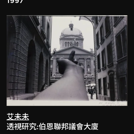
1997
艾未未
透視研究:伯恩聯邦議會大廈