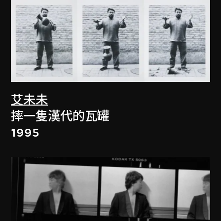
艾未未
摔一隻漢代的瓦罐
1995