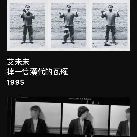
艾未未
摔一隻漢代的瓦罐
1995