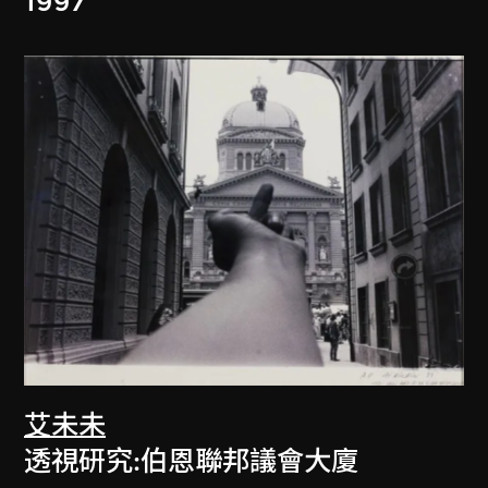
1997
艾未未
透視研究:伯恩聯邦議會大廈