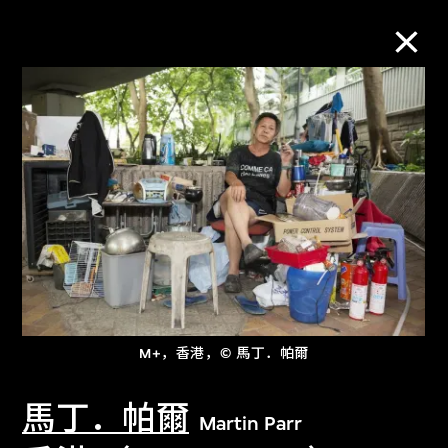
M+藏品
进一步筛选
搜索
关于M+藏品
M+，香港，© 馬丁．帕爾
探索世界顶级的二十及二十一世纪视觉
文化藏品。
馬丁．帕爾
Martin Parr