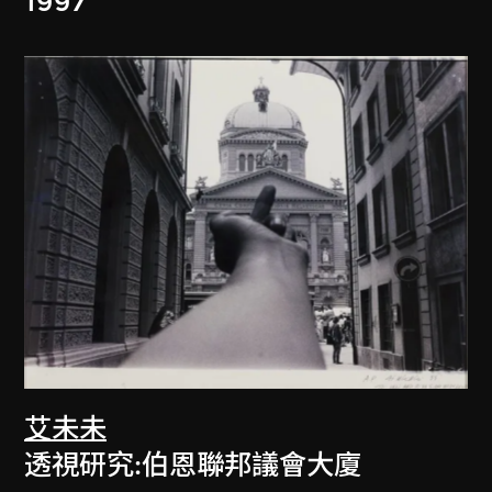
1997
艾未未
透視研究:伯恩聯邦議會大廈