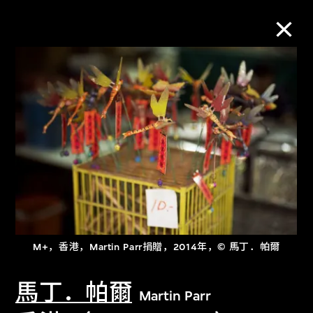
M+藏品
进一步筛选
搜索
关于M+藏品
M+，香港，Martin Parr捐贈，2014年，© 馬丁．帕爾
探索世界顶级的二十及二十一世纪视觉
文化藏品。
馬丁．帕爾
Martin Parr