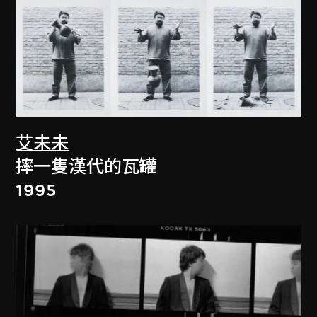
艾未未
摔一隻漢代的瓦罐
1995