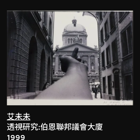
艾未未
透視研究:伯恩聯邦議會大廈
1999