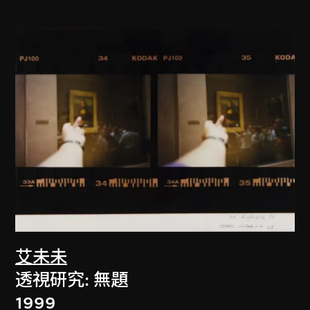
艾未未
透視研究: 無題
1999