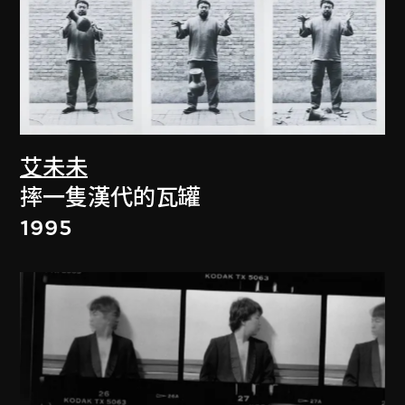
艾未未
摔一隻漢代的瓦罐
1995