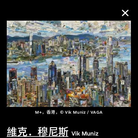
M+藏品
进一步筛选
搜索
关于M+藏品
M+，香港，© Vik Muniz / VAGA
探索世界顶级的二十及二十一世纪视觉
文化藏品。
維克．穆尼斯
Vik Muniz