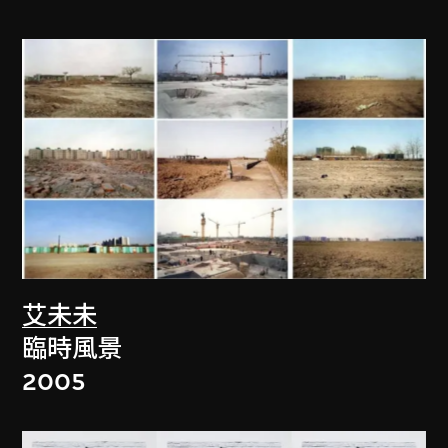
艾未未
臨時風景
2005