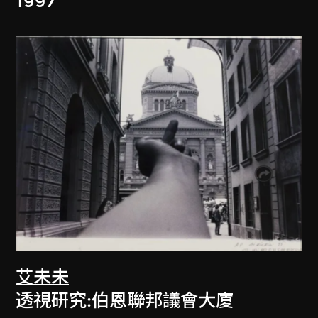
1997
艾未未
透視研究:伯恩聯邦議會大廈