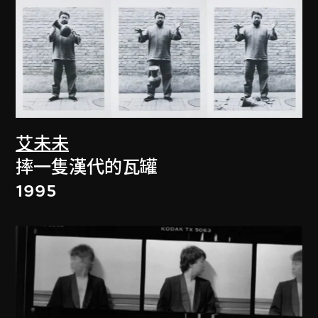
艾未未
摔一隻漢代的瓦罐
1995