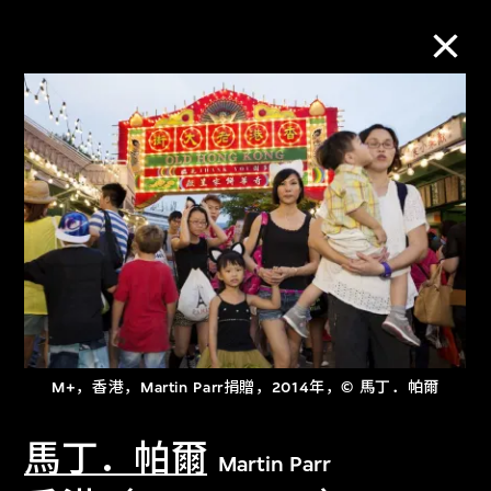
M+藏品
进一步筛选
搜索
关于M+藏品
M+，香港，Martin Parr捐贈，2014年，© 馬丁．帕爾
探索世界顶级的二十及二十一世纪视觉
文化藏品。
馬丁．帕爾
Martin Parr