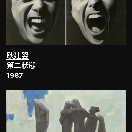
耿建翌
第二狀態
1987