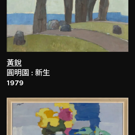
黃銳
圓明園 : 新生
1979