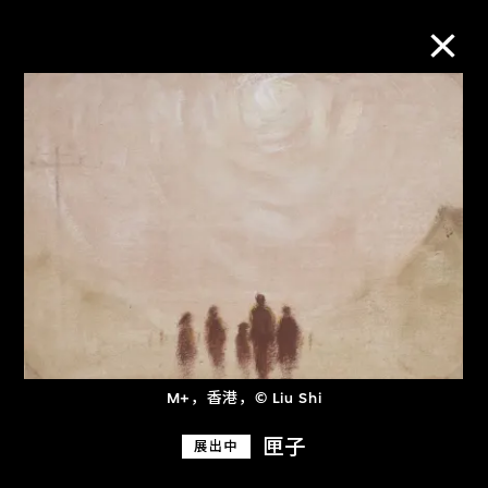
M+藏品
进一步筛选
搜索
关于M+藏品
M+，香港，© Liu Shi
探索世界顶级的二十及二十一世纪视觉
文化藏品。
匣子
展出中