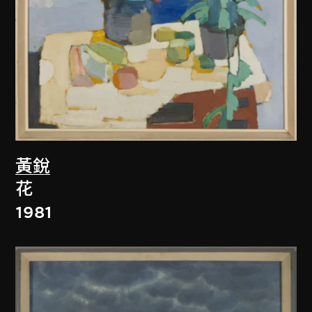
黃銳
花
1981