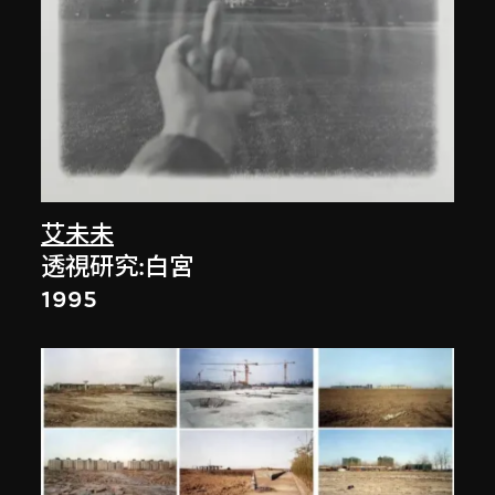
艾未未
透視研究:白宮
1995