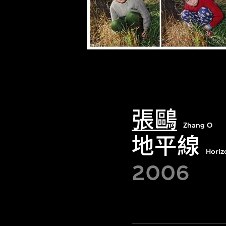
張鷗
Zhang O
地平線
Horizo
2006