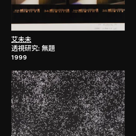
艾未未
透視研究: 無題
1999