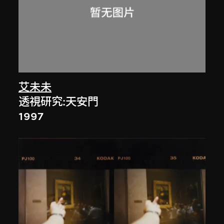
艾未未
透視研究:天安門
1997