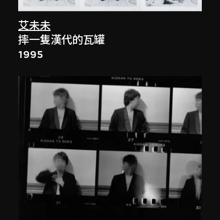
艾未未
摔一隻漢代的瓦罐
1995