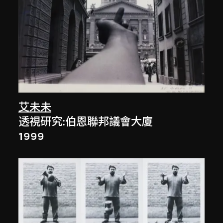
艾未未
透視研究:伯恩聯邦議會大廈
1999