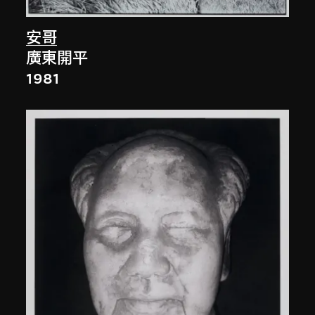
安哥
廣東開平
1981