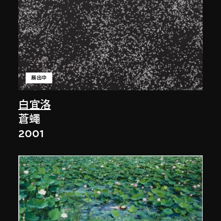
展出中
白宜洛
蒼蠅
2001