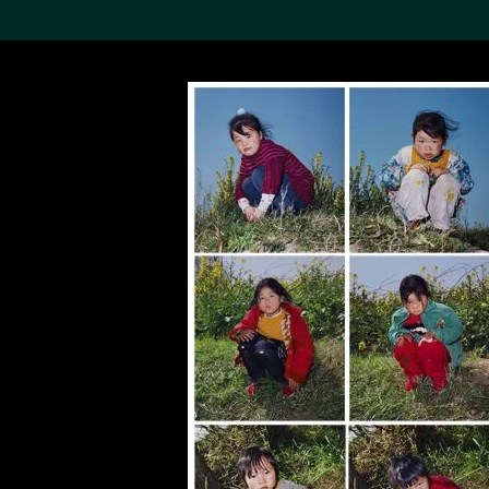
搜索M+藏品
Sea
19,052个结果
进一步筛选
关于M+藏品
探索世界顶级的二十及二十
一世纪视觉文化藏品。