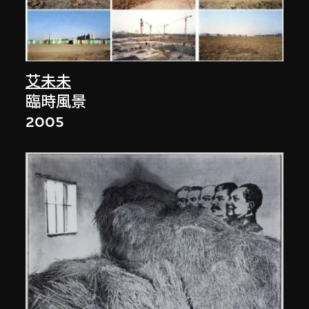
艾未未
臨時風景
2005