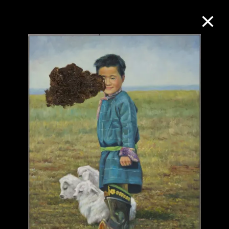
M+藏品
进一步筛选
搜索
关于M+藏品
探索世界顶级的二十及二十一世纪视觉
文化藏品。