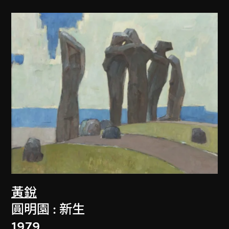
黃銳
圓明園 : 新生
1979