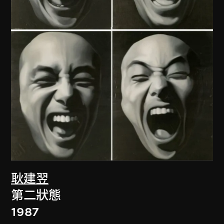
耿建翌
第二狀態
1987