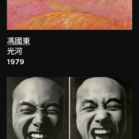
馮國東
光河
1979