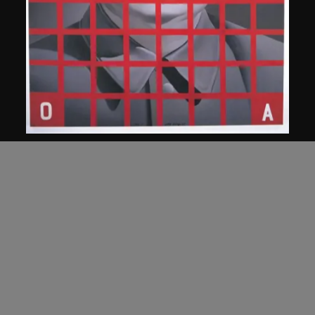
王廣義
毛澤東: 紅色方格二號
1989