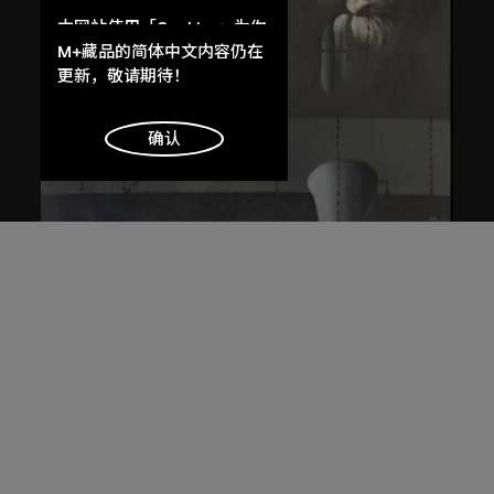
本网站使用「Cookies」为你
提供最好的网站体验。
M+藏品的简体中文内容仍在
了解更多
更新，敬请期待！
明白
确认
王廣義
後古典──聖母子
1988