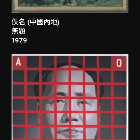
佚名 (中國內地)
無題
1979