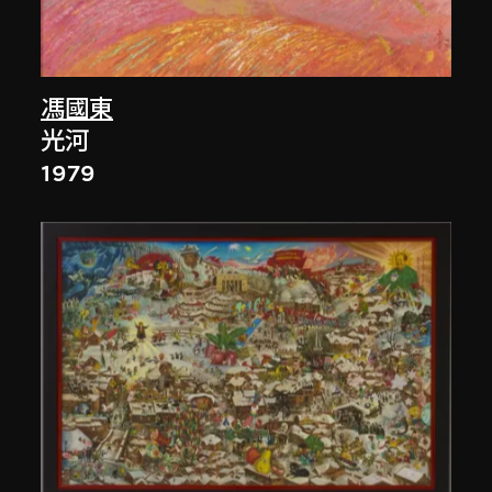
馮國東
光河
1979