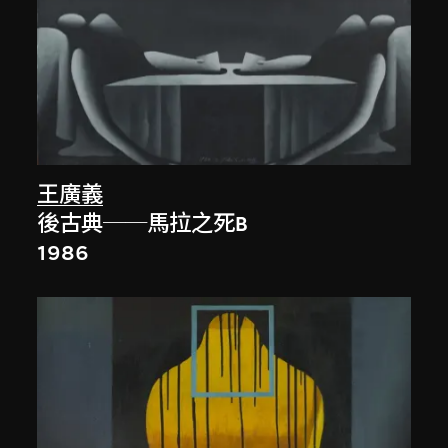
王廣義
後古典──馬拉之死B
1986