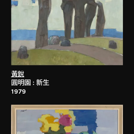
黃銳
圓明園 : 新生
1979