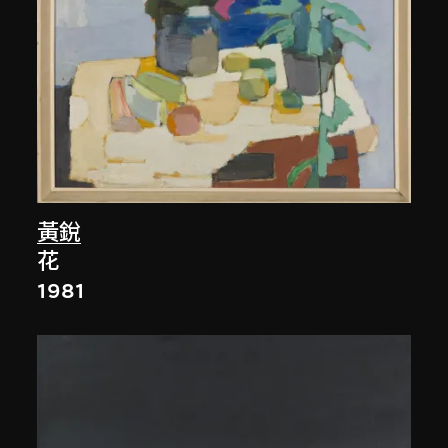
黃銳
花
1981