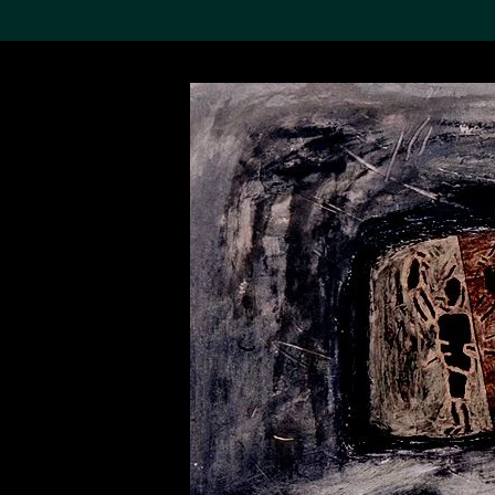
搜索M+藏品
Sea
19,052个结果
进一步筛选
关于M+藏品
探索世界顶级的二十及二十
一世纪视觉文化藏品。