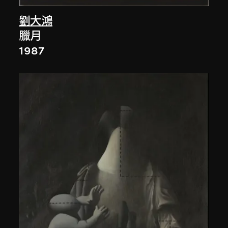
劉大鴻
臘月
1987