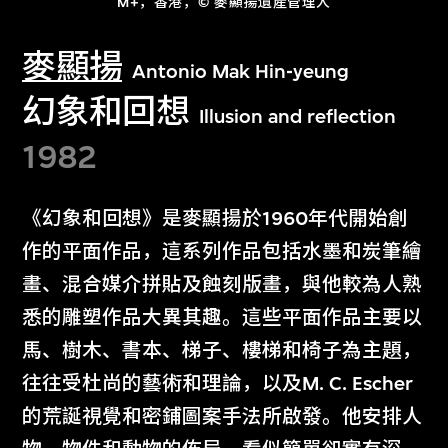
M+，香港，© 麥顯揚遺產管理人
麥顯揚
Antonio Mak Hin-yeung
幻象和回想
Illusion and reflection
1982
《幻象和回想》是麥顯揚於1960年代開始創
作的平面作品，這系列作品包括水墨和炭筆繪
畫、混合媒介拼貼及蝕刻版畫，與他較為人熟
悉的雕塑作品大異其趣。這些平面作品主要以
馬、樹木、書本、梯子、樓梯和椅子為主題，
往往受杜尚的藝術和理論，以及M. C. Escher
的荒誕視覺和密鋪圖案手法所啟發。他安排人