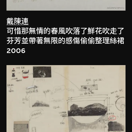
戴陳連
可惜那無情的春風吹落了鮮花吹走了
芬芳並帶著無限的感傷偷偷整理絲裙
2006