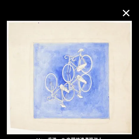
M+藏品
进一步筛选
搜索
关于M+藏品
探索世界顶级的二十及二十一世纪视觉
文化藏品。