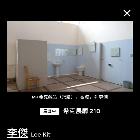
M+藏品
进一步筛选
搜索
M+希克藏品（捐贈），香港，© 李傑
关于M+藏品
希克展廳 210
展出中
探索世界顶级的二十及二十一世纪视觉
文化藏品。
李傑
Lee Kit