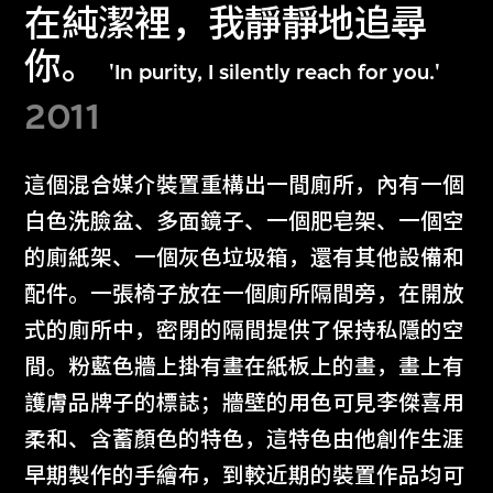
在純潔裡，我靜靜地追尋
你。
'In purity, I silently reach for you.'
2011
這個混合媒介裝置重構出一間廁所，內有一個
白色洗臉盆、多面鏡子、一個肥皂架、一個空
的廁紙架、一個灰色垃圾箱，還有其他設備和
配件。一張椅子放在一個廁所隔間旁，在開放
式的廁所中，密閉的隔間提供了保持私隱的空
間。粉藍色牆上掛有畫在紙板上的畫，畫上有
護膚品牌子的標誌；牆壁的用色可見李傑喜用
柔和、含蓄顏色的特色，這特色由他創作生涯
早期製作的手繪布，到較近期的裝置作品均可