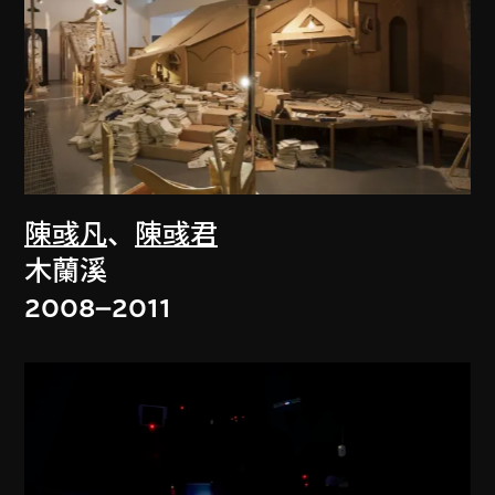
陳彧凡
、
陳彧君
木蘭溪
2008–2011