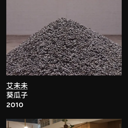
艾未未
葵瓜子
2010