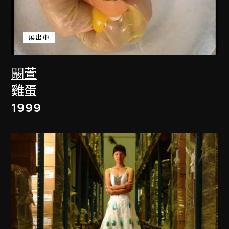
展出中
闞萱
雞蛋
1999