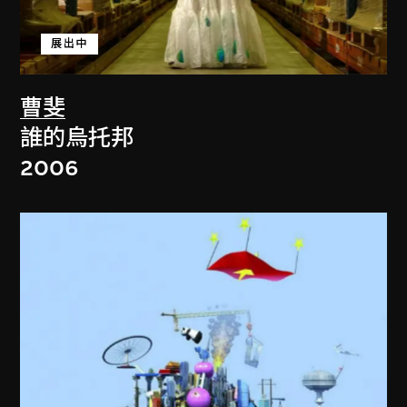
展出中
曹斐
誰的烏托邦
2006