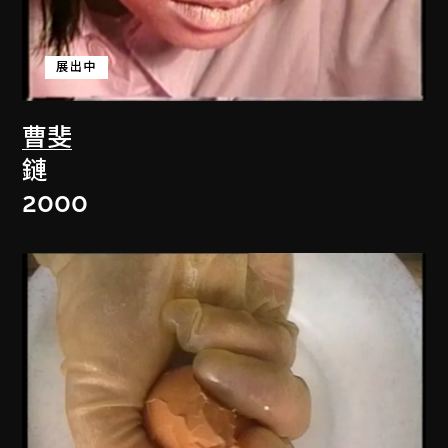
展出中
曹斐
鏈
2000