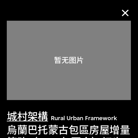
M+藏品
进一步筛选
搜索
关于M+藏品
城村架構
探索世界顶级的二十及二十一世纪视觉
Rural Urban Framework
文化藏品。
烏蘭巴托蒙古包區房屋增量