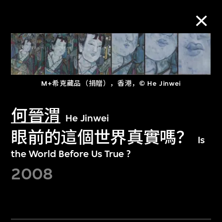
M+藏品
M+希克藏品（捐贈），香港，© He Jinwei
进一步筛选
搜索
何晉渭
He Jinwei
眼前的這個世界真實嗎？
Is
the World Before Us True ?
关于M+藏品
2008
探索世界顶级的二十及二十一世纪视觉
文化藏品。