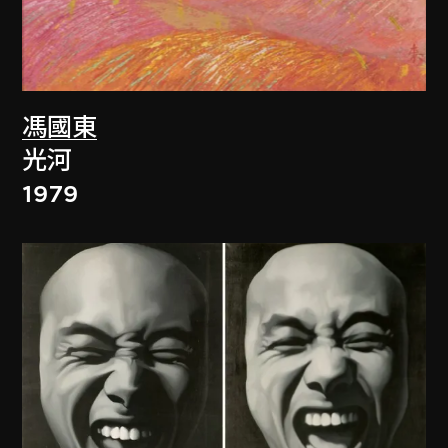
馮國東
光河
1979