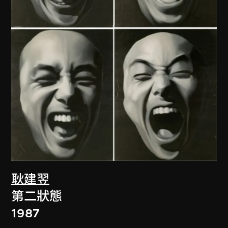
耿建翌
第二狀態
1987