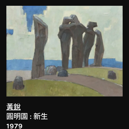
黃銳
圓明園 : 新生
1979