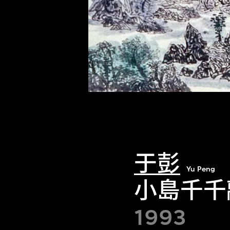
于彭
Yu Peng
小島千千
1993