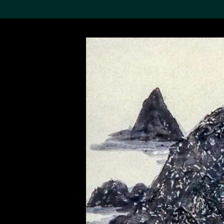
搜索M+藏品
Sea
19,052个结果
进一步筛选
关于M+藏品
探索世界顶级的二十及二十
一世纪视觉文化藏品。