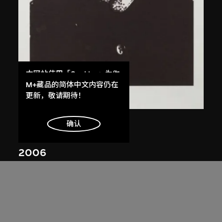
本网站使用「Cookies」为你
提供最好的网站体验。
M+藏品的简体中文内容仍在
了解更多
更新，敬请期待！
陳光輝
明白
确认
像
2006