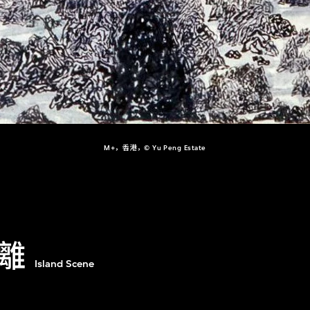
M+，香港，© Yu Peng Estate
離
Island Scene