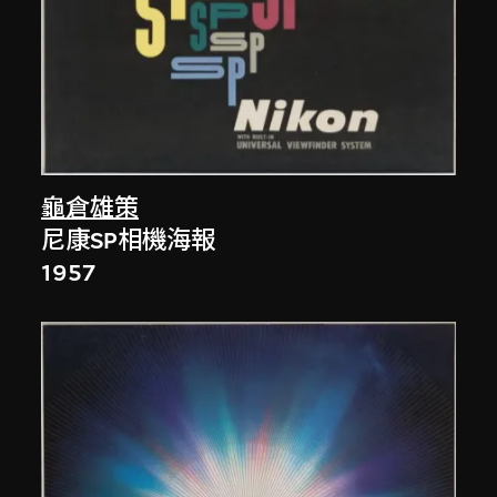
龜倉雄策
尼康SP相機海報
1957