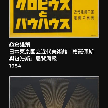
龜倉雄策
日本東京國立近代美術館「格羅佩斯
與包浩斯」展覽海報
1954