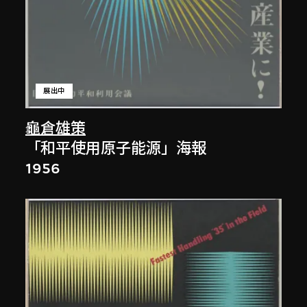
展出中
龜倉雄策
「和平使用原子能源」海報
1956