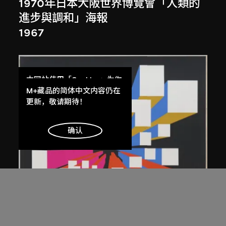
1970年日本大阪世界博覽會「人類的
進步與調和」海報
1967
本网站使用「Cookies」为你
提供最好的网站体验。
M+藏品的简体中文内容仍在
了解更多
更新，敬请期待！
明白
确认