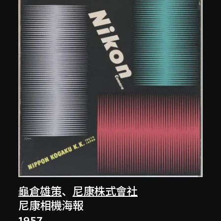
龜倉雄策
、
尼康株式會社
尼康相機海報
1957