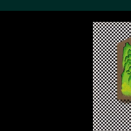
搜索M+藏品
Sea
19,052个结果
进一步筛选
关于M+藏品
探索世界顶级的二十及二十
一世纪视觉文化藏品。