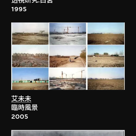
透視研究:白宮
1995
艾未未
臨時風景
2005