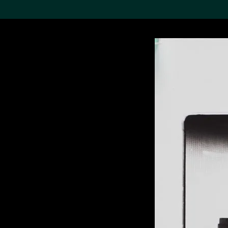
搜索M+藏品
Sea
19,052个结果
进一步筛选
关于M+藏品
探索世界顶级的二十及二十
一世纪视觉文化藏品。