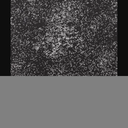
展出中
白宜洛