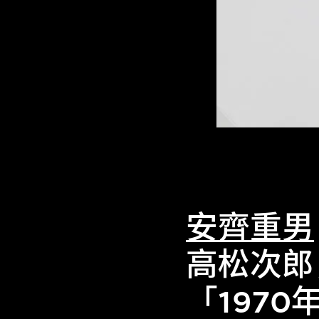
安齊重男
高松次郎
「197