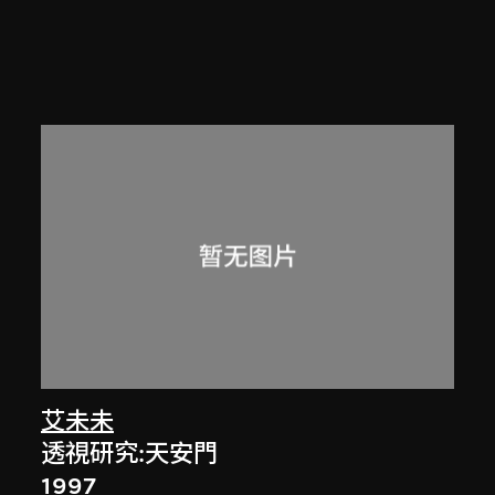
艾未未
透視研究:天安門
1997