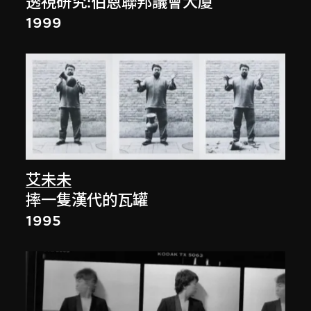
透視研究:伯恩聯邦議會大廈
1999
艾未未
摔一隻漢代的瓦罐
1995