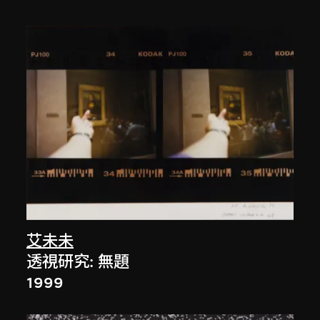
艾未未
透視研究: 無題
1999