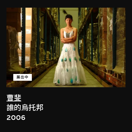
展出中
曹斐
誰的烏托邦
2006