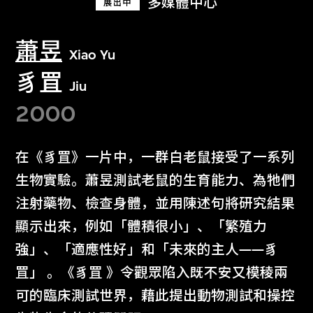
多媒體中心
展出中
蕭昱
Xiao Yu
豸罝
Jiu
2000
在《豸罝》一片中，一群白老鼠接受了一系列
生物實驗。蕭昱測試老鼠的生育能力、為牠們
注射藥物、檢查身體，並用陳述句將研究結果
顯示出來，例如「體積很小」、「繁殖力
強」、「適應性好」和「未來的主人——豸
罝」 。《豸罝 》令觀眾陷入既不安又模稜兩
可的臨床測試世界，藉此提出動物測試和操控