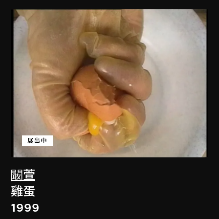
展出中
闞萱
雞蛋
1999