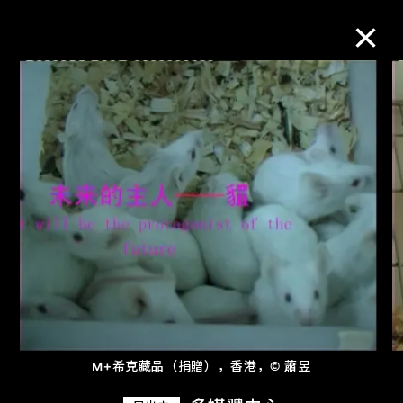
M+藏品
进一步筛选
搜索
关于M+藏品
探索世界顶级的二十及二十一世纪视觉
文化藏品。
M+希克藏品（捐贈），香港，© 蕭昱