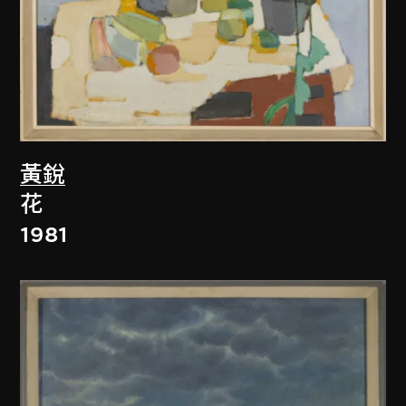
黃銳
花
1981