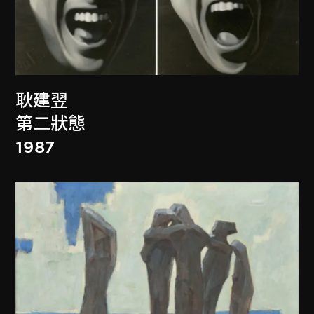
耿建翌
第二狀態
1987