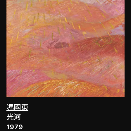
馮國東
光河
1979