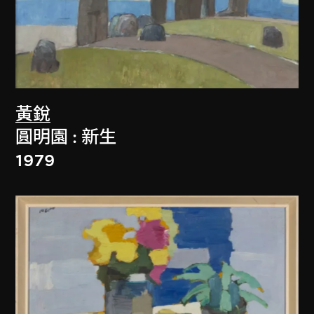
黃銳
圓明園 : 新生
1979