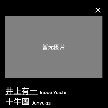
M+藏品
进一步筛选
搜索
关于M+藏品
井上有一
探索世界顶级的二十及二十一世纪视觉
Inoue Yuichi
文化藏品。
十牛圖
Jugyu-zu