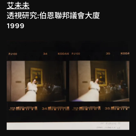
艾未未
透視研究:伯恩聯邦議會大廈
1999