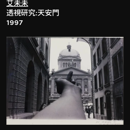
艾未未
透視研究:天安門
1997