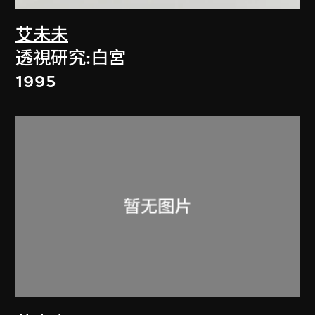
艾未未
透視研究:白宮
1995