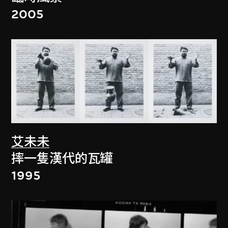
2005
艾未未
摔一隻漢代的瓦罐
1995